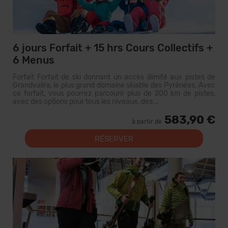
6 jours Forfait + 15 hrs Cours Collectifs +
6 Menus
Forfait Forfait de ski donnant un accès illimité aux pistes de
Grandvalira, le plus grand domaine skiable des Pyrénées. Avec
ce forfait, vous pourrez parcourir plus de 200 km de pistes,
avec des options pour tous les niveaux, des...
583,90 €
à partir de
RÉSERVER