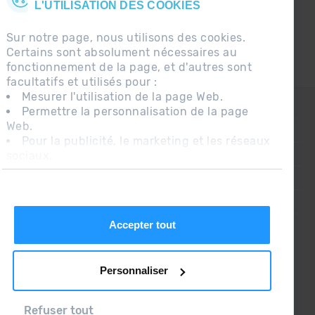
L'UTILISATION DES COOKIES
Sur notre page, nous utilisons des cookies.
Certains sont absolument nécessaires au
fonctionnement de la page, et d'autres sont
facultatifs et utilisés pour :
Mesurer l'utilisation de la page Web.
CONTACT
Permettre la personnalisation de la page
Web.
QUESTIONS FRÉQUENTES
Pour la publicité, le marketing et les réseaux
sociaux.
AVIS LÉGAL
En cliquant sur « Accepter tout », vous
INFORMATION COMPLÉMENTAIRE RGPDUE
autorisez l'installation des cookies. Si vous
préférez les configurer vous-même, cliquez
CONDITIONS DE VENTE
sur « Configurer ».
Accepter tout
Personnaliser
Refuser tout