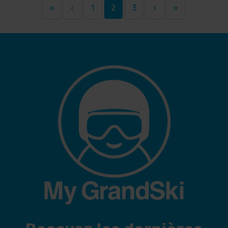
«
‹
1
2
3
›
»