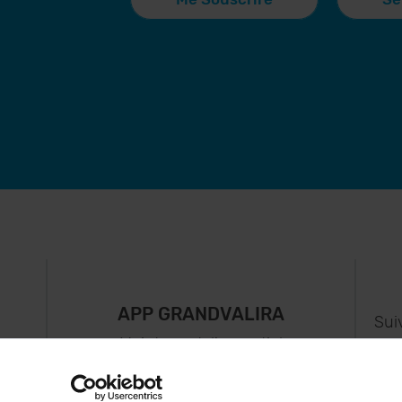
APP GRANDVALIRA
Sui
e
Maintenant, l'essentiel
us
dans votre poche.
s..