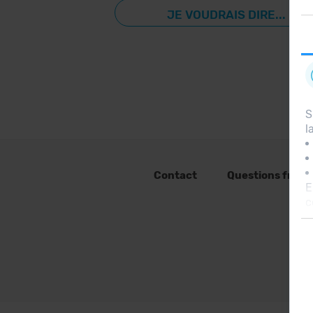
JE VOUDRAIS DIRE...
S
l
Contact
Questions fréq
E
c