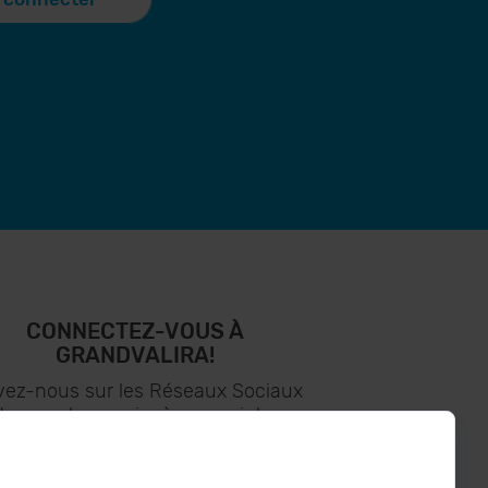
CONNECTEZ-VOUS À
GRANDVALIRA!
vez-nous sur les Réseaux Sociaux
t soyez le premier à recevoir les
nouvelles :)