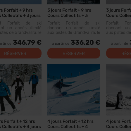
rs Forfait + 9 hrs
3 jours Forfait + 9 hrs
3 jours Forfa
 Collectifs + 3 jours
Cours Collectifs + 3
Cours Collec
ion Materiel
Menus
Menus + 3 j
ait Forfait de ski
Forfait Forfait de ski
Forfait Fo
Materiel
nt un accès illimité
donnant un accès illimité
donnant un 
stes de Grandvalira, le
aux pistes de Grandvalira, le
aux pistes de
grand domaine skiable
plus grand domaine skiable
plus grand d
346,79 €
336,20 €
Pyrénées. Avec ce
des Pyrénées. Avec ce
des Pyrén
artir de
à partir de
à partir de
ait, vous pourrez
forfait, vous pourrez
forfait, 
rir...
parcourir plus de 200 km de
parcourir pl
RÉSERVER
RÉSERVER
RÉS
pistes, avec des options
pistes, ave
pour tous les niveaux, des...
pour tous les 
rs Forfait + 12 hrs
4 jours Forfait + 12 hrs
4 jours Forf
 Collectifs + 4 jours
Cours Collectifs + 4
Cours Collec