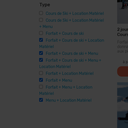
Type
Cours de Ski + Location Matériel
Cours de Ski + Location Matériel
+ Menu
2 jou
Forfait + Cours de ski
Cours
Locat
Forfait + Cours de ski + Location
Forf
Matériel
donna
aux pi
Forfait + Cours de ski + Menu
plus 
Forfait + Cours de ski + Menu +
des 
à p
forf
Location Matériel
parcou
Forfait + Location Matériel
Forfait + Menu
Forfait + Menu + Location
Matériel
Menu + Location Matériel