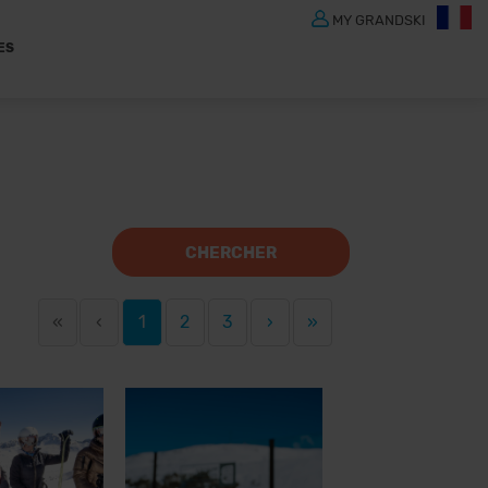
MY GRANDSKI
ES
CHERCHER
«
‹
1
2
3
›
»