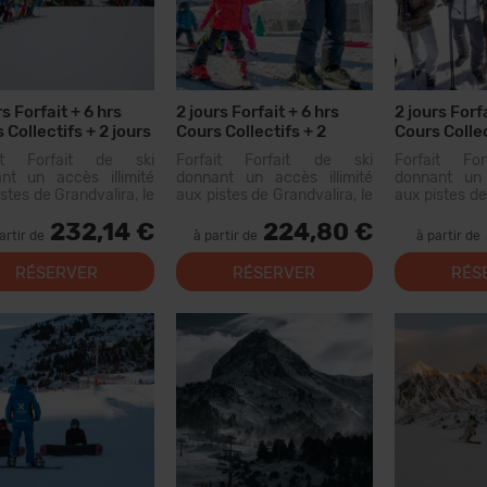
rs Forfait + 6 hrs
2 jours Forfait + 6 hrs
2 jours Forfa
 Collectifs + 2 jours
Cours Collectifs + 2
Cours Collec
ion de Materiel
Menus
Menus + 2 j
ait Forfait de ski
Forfait Forfait de ski
Forfait Fo
Materiel
nt un accès illimité
donnant un accès illimité
donnant un 
stes de Grandvalira, le
aux pistes de Grandvalira, le
aux pistes de
grand domaine skiable
plus grand domaine skiable
plus grand d
232,14 €
224,80 €
Pyrénées. Avec ce
des Pyrénées. Avec ce
des Pyrén
artir de
à partir de
à partir de
ait, vous pourrez
forfait, vous pourrez
forfait, 
rir...
parcourir plus de 200 km de
parcourir pl
RÉSERVER
RÉSERVER
RÉS
pistes, avec des options
pistes, ave
pour tous les niveaux, des...
pour tous les 