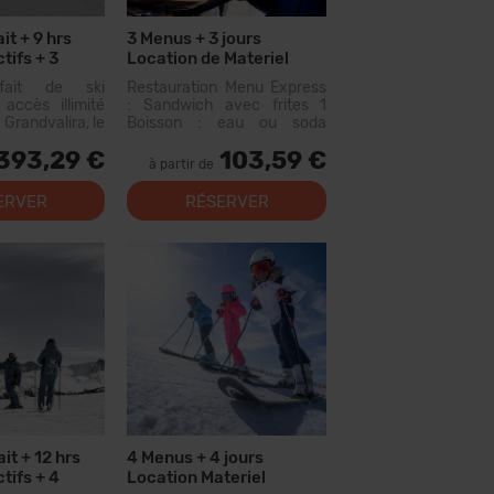
it + 9 hrs
3 Menus + 3 jours
tifs + 3
Location de Materiel
ours Location
rfait de ski
Restauration Menu Express
accès illimité
: Sandwich avec frites 1
 Grandvalira, le
Boisson : eau ou soda
omaine skiable
300cc (n'inclut pas le vin ou
393,29 €
103,59 €
ées. Avec ce
les eaux aromatisées) Menu
à partir de
vous pourrez
disponible dans les
us de 200 km de
restaurants suivants :
ERVER
RÉSERVER
c des options
Canillo : Xiri El Forn Tarter :
niveaux, des...
Fun Food Riba...
ait + 12 hrs
4 Menus + 4 jours
tifs + 4
Location Materiel