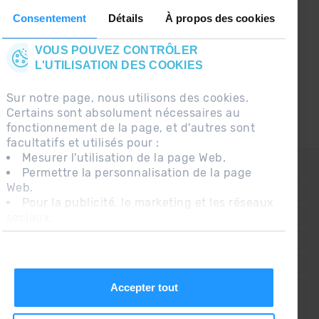
le premier à recevoir les nouvelles :)
Consentement
Détails
À propos des cookies
VOUS POUVEZ CONTRÔLER
L'UTILISATION DES COOKIES
Sur notre page, nous utilisons des cookies.
Certains sont absolument nécessaires au
fonctionnement de la page, et d'autres sont
facultatifs et utilisés pour :
Mesurer l'utilisation de la page Web.
CONTACT
Permettre la personnalisation de la page
Web.
QUESTIONS FRÉQUENTES
Pour la publicité, le marketing et les réseaux
sociaux.
AVIS LÉGAL
En cliquant sur « Accepter tout », vous
INFORMATION COMPLÉMENTAIRE RGPDUE
autorisez l'installation des cookies. Si vous
préférez les configurer vous-même, cliquez
CONDITIONS DE VENTE
sur « Configurer ».
Accepter tout