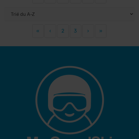
«
‹
2
3
›
»