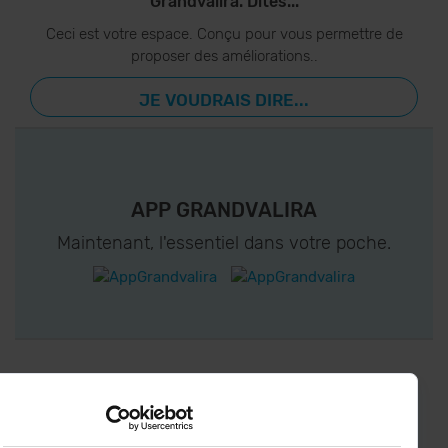
Grandvalira. Dites...
Ceci est votre espace. Conçu pour vous permettre de
proposer des améliorations..
JE VOUDRAIS DIRE...
APP GRANDVALIRA
Maintenant, l'essentiel dans votre poche.
CONNECTEZ-VOUS À GRANDVALIRA!
Suivez-nous sur les Réseaux Sociaux et soyez