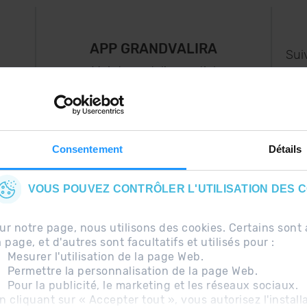
APP GRANDVALIRA
Sui
e
Maintenant, l'essentiel
us
dans votre poche.
s..
Consentement
Détails
VOUS POUVEZ CONTRÔLER L'UTILISATION DES 
ur notre page, nous utilisons des cookies. Certains so
a page, et d'autres sont facultatifs et utilisés pour :
Mesurer l'utilisation de la page Web.
Permettre la personnalisation de la page Web.
Pour la publicité, le marketing et les réseaux sociaux.
uentes
Avis légal
Information complémentaire RG
n cliquant sur « Accepter tout », vous autorisez l'install