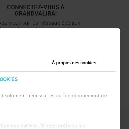
CONNECTEZ-VOUS À
GRANDVALIRA!
vez-nous sur les Réseaux Sociaux
t soyez le premier à recevoir les
nouvelles :)
À propos des cookies
COOKIES
nt absolument nécessaires au fonctionnement de
PDUE
Conditions de vente
ation des cookies. Si vous préférez les