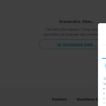
Grandvalira. Dites...
Ceci est votre espace. Conçu pour vo
permettre de proposer des amélioration
JE VOUDRAIS DIRE...
S
l
Contact
Questions fréq
E