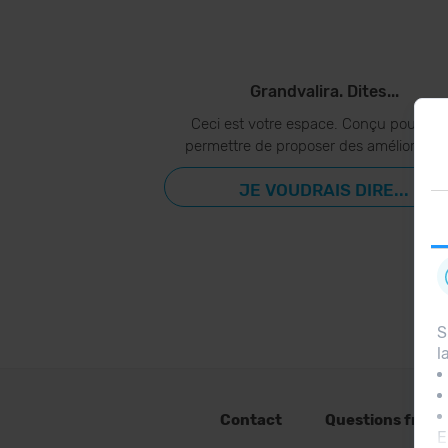
Grandvalira. Dites...
Ceci est votre espace. Conçu pour vo
permettre de proposer des amélioration
JE VOUDRAIS DIRE...
S
l
Contact
Questions fréq
E