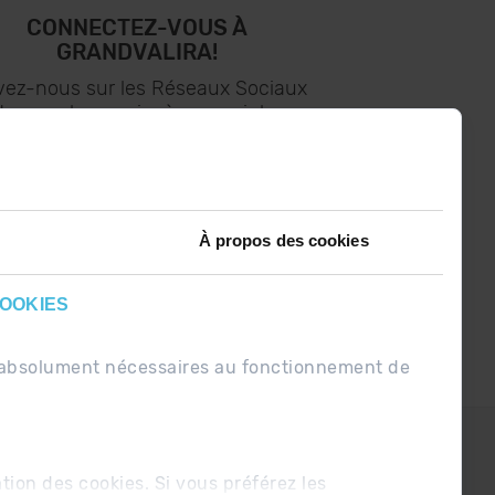
CONNECTEZ-VOUS À
GRANDVALIRA!
vez-nous sur les Réseaux Sociaux
t soyez le premier à recevoir les
nouvelles :)
À propos des cookies
COOKIES
nt absolument nécessaires au fonctionnement de
PDUE
Conditions de vente
ation des cookies. Si vous préférez les