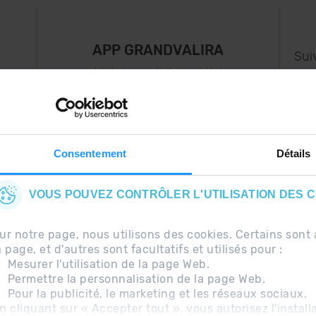
APP GRANDVALIRA
Sui
e
Maintenant, l'essentiel
us
dans votre poche.
s..
Consentement
Détails
VOUS POUVEZ CONTRÔLER L'UTILISATION DES 
ur notre page, nous utilisons des cookies. Certains so
a page, et d'autres sont facultatifs et utilisés pour :
Mesurer l'utilisation de la page Web.
Permettre la personnalisation de la page Web.
Pour la publicité, le marketing et les réseaux sociaux.
uentes
Avis légal
Information complémentaire RG
n cliquant sur « Accepter tout », vous autorisez l'install