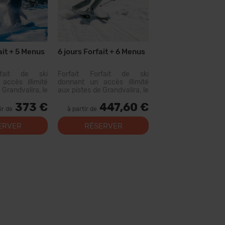
ait + 5 Menus
6 jours Forfait + 6 Menus
rfait de ski
Forfait Forfait de ski
accès illimité
donnant un accès illimité
 Grandvalira, le
aux pistes de Grandvalira, le
omaine skiable
plus grand domaine skiable
373 €
447,60 €
ées. Avec ce
des Pyrénées. Avec ce
ir de
à partir de
vous pourrez
forfait, vous pourrez
us de 200 km de
parcourir plus de 200 km de
ERVER
RÉSERVER
c des options
pistes, avec des options
niveaux, des...
pour tous les niveaux, des...