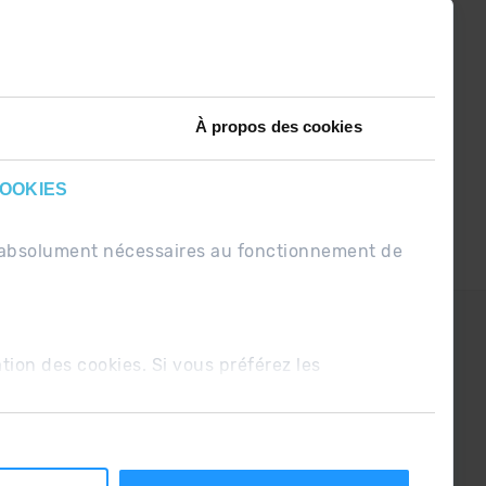
t soyez le premier à recevoir les
nouvelles :)
À propos des cookies
COOKIES
nt absolument nécessaires au fonctionnement de
PDUE
Conditions de vente
ation des cookies. Si vous préférez les