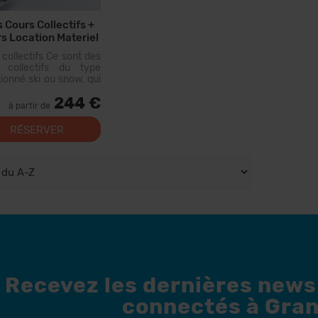
s Cours Collectifs +
rs Location Materiel
 collectifs Ce sont des
 collectifs du type
tionné ski ou snow, qui
roulent avec d'autres
244 €
nnes ayant un niveau
à partir de
ire. Le premier jour,...
RÉSERVER
Recevez les dernières news
connectés à Gran