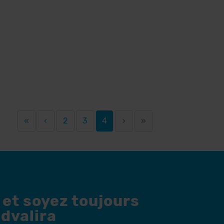
«
‹
2
3
4
›
»
 et soyez toujours
dvalira