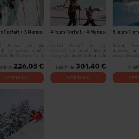
rs Forfait + 3 Menus
4 jours Forfait + 4 Menus
5 jours Forf
ait Forfait de ski
Forfait Forfait de ski
Forfait Fo
nt un accès illimité
donnant un accès illimité
donnant un 
stes de Grandvalira, le
aux pistes de Grandvalira, le
aux pistes de
grand domaine skiable
plus grand domaine skiable
plus grand d
226,05 €
301,40 €
Pyrénées. Avec ce
des Pyrénées. Avec ce
des Pyrén
artir de
à partir de
à part
ait, vous pourrez
forfait, vous pourrez
forfait, 
urir plus de 200 km de
parcourir plus de 200 km de
parcourir pl
RÉSERVER
RÉSERVER
RÉS
s, avec des options
pistes, avec des options
pistes, ave
ous les niveaux, des...
pour tous les niveaux, des...
pour tous les 