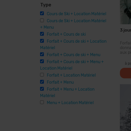
Type
Cours de Ski + Location Matériel
Cours de Ski + Location Matériel
+ Menu
3 jou
Forfait + Cours de ski
Forfait + Cours de ski + Location
Forf
Matériel
donna
aux pi
Forfait + Cours de ski + Menu
plus 
Forfait + Cours de ski + Menu +
des 
à p
forf
Location Matériel
parco
Forfait + Location Matériel
piste
pour t
Forfait + Menu
Forfait + Menu + Location
Matériel
Menu + Location Matériel