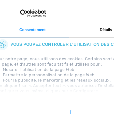
e
Maintenant, l'essentiel
us
dans votre poche.
s..
Consentement
Détails
VOUS POUVEZ CONTRÔLER L'UTILISATION DES 
ur notre page, nous utilisons des cookies. Certains so
a page, et d'autres sont facultatifs et utilisés pour :
Mesurer l'utilisation de la page Web.
Permettre la personnalisation de la page Web.
Pour la publicité, le marketing et les réseaux sociaux.
uentes
Avis légal
Information complémentaire RG
n cliquant sur « Accepter tout », vous autorisez l'install
onfigurer vous-même, cliquez sur « Configurer ».