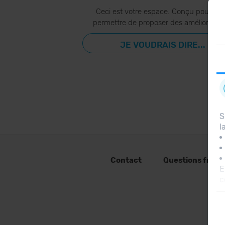
Ceci est votre espace. Conçu pour vo
permettre de proposer des amélioration
JE VOUDRAIS DIRE...
S
l
Contact
Questions fréq
E
c