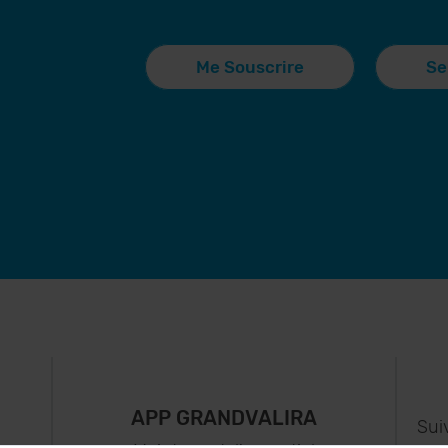
Me Souscrire
Se
APP GRANDVALIRA
Sui