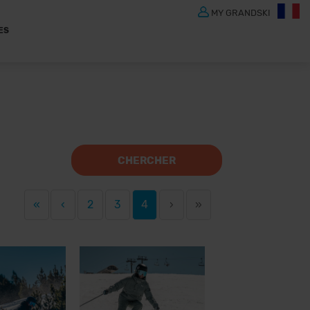
MY GRANDSKI
ES
CHERCHER
«
‹
2
3
4
›
»