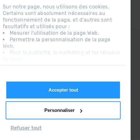
Sur notre page, nous utilisons des cookies.
Certains sont absolument nécessaires au
fonctionnement de la page, et d'autres sont
facultatifs et utilisés pour :
Mesurer l'utilisation de la page Web.
CONTACT
Permettre la personnalisation de la page
Web.
QUESTIONS FRÉQUENTES
Pour la publicité, le marketing et les réseaux
sociaux.
AVIS LÉGAL
En cliquant sur « Accepter tout », vous
INFORMATION COMPLÉMENTAIRE RGPDUE
autorisez l'installation des cookies. Si vous
préférez les configurer vous-même, cliquez
CONDITIONS DE VENTE
sur « Configurer ».
Accepter tout
Personnaliser
Refuser tout