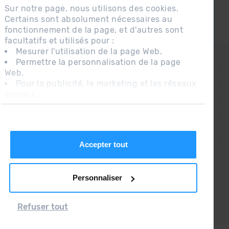
Sur notre page, nous utilisons des cookies.
Certains sont absolument nécessaires au
fonctionnement de la page, et d'autres sont
facultatifs et utilisés pour :
Mesurer l'utilisation de la page Web.
CONTACT
Permettre la personnalisation de la page
Web.
QUESTIONS FRÉQUENTES
Pour la publicité, le marketing et les réseaux
sociaux.
AVIS LÉGAL
En cliquant sur « Accepter tout », vous
INFORMATION COMPLÉMENTAIRE RGPDUE
autorisez l'installation des cookies. Si vous
préférez les configurer vous-même, cliquez
CONDITIONS DE VENTE
sur « Configurer ».
Accepter tout
Personnaliser
Refuser tout