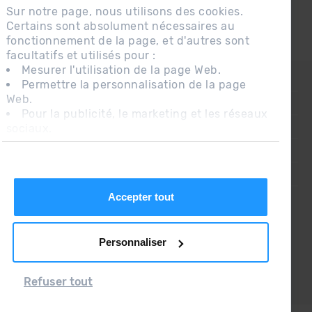
Sur notre page, nous utilisons des cookies.
Certains sont absolument nécessaires au
fonctionnement de la page, et d'autres sont
facultatifs et utilisés pour :
Mesurer l'utilisation de la page Web.
CONTACT
Permettre la personnalisation de la page
Web.
QUESTIONS FRÉQUENTES
Pour la publicité, le marketing et les réseaux
sociaux.
AVIS LÉGAL
En cliquant sur « Accepter tout », vous
INFORMATION COMPLÉMENTAIRE RGPDUE
autorisez l'installation des cookies. Si vous
préférez les configurer vous-même, cliquez
CONDITIONS DE VENTE
sur « Configurer ».
Accepter tout
Personnaliser
Refuser tout