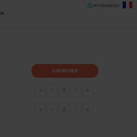
MY GRANDSKI
ES
CHERCHER
«
‹
3
›
»
«
‹
3
›
»