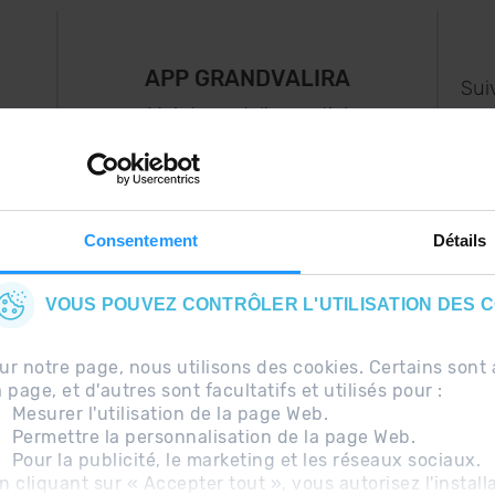
APP GRANDVALIRA
Sui
e
Maintenant, l'essentiel
us
dans votre poche.
s..
Consentement
Détails
VOUS POUVEZ CONTRÔLER L'UTILISATION DES 
ur notre page, nous utilisons des cookies. Certains so
a page, et d'autres sont facultatifs et utilisés pour :
Mesurer l'utilisation de la page Web.
Permettre la personnalisation de la page Web.
Pour la publicité, le marketing et les réseaux sociaux.
uentes
Avis légal
Information complémentaire RG
n cliquant sur « Accepter tout », vous autorisez l'install