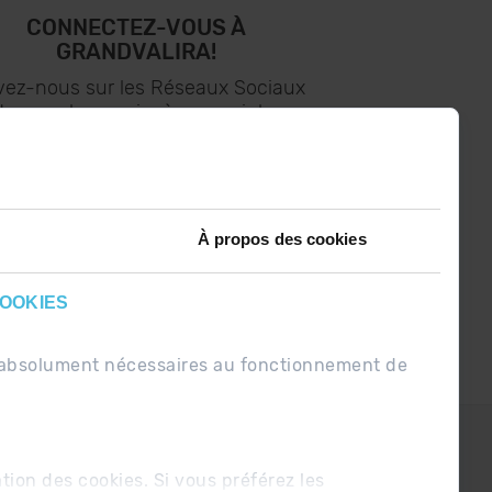
CONNECTEZ-VOUS À
GRANDVALIRA!
vez-nous sur les Réseaux Sociaux
t soyez le premier à recevoir les
nouvelles :)
À propos des cookies
COOKIES
nt absolument nécessaires au fonctionnement de
PDUE
Conditions de vente
ation des cookies. Si vous préférez les