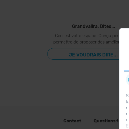
Grandvalira. Dites...
Ceci est votre espace. Conçu pour vo
permettre de proposer des amélioration
JE VOUDRAIS DIRE...
S
l
Contact
Questions fréq
E