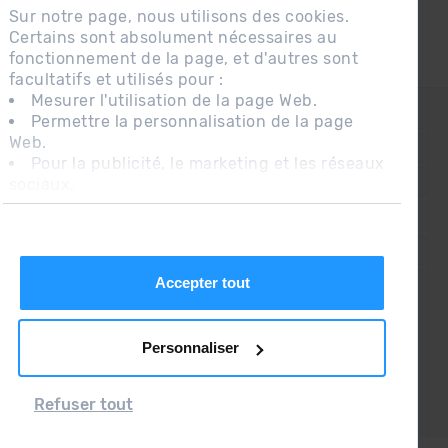
Sur notre page, nous utilisons des cookies.
Certains sont absolument nécessaires au
fonctionnement de la page, et d'autres sont
facultatifs et utilisés pour :
Mesurer l'utilisation de la page Web.
CONTACT
Permettre la personnalisation de la page
Web.
QUESTIONS FRÉQUENTES
Pour la publicité, le marketing et les réseaux
sociaux.
AVIS LÉGAL
En cliquant sur « Accepter tout », vous
INFORMATION COMPLÉMENTAIRE RGPDUE
autorisez l'installation des cookies. Si vous
préférez les configurer vous-même, cliquez
CONDITIONS DE VENTE
sur « Configurer ».
Accepter tout
Personnaliser
Refuser tout