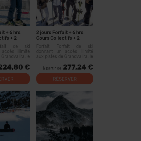
it + 6 hrs
2 jours Forfait + 6 hrs
tifs + 2
Cours Collectifs + 2
Menus + 2 jous Location
rfait de ski
Forfait Forfait de ski
Materiel
accès illimité
donnant un accès illimité
 Grandvalira, le
aux pistes de Grandvalira, le
omaine skiable
plus grand domaine skiable
224,80 €
277,24 €
ées. Avec ce
des Pyrénées. Avec ce
à partir de
vous pourrez
forfait, vous pourrez
us de 200 km de
parcourir plus de 200 km de
ERVER
RÉSERVER
c des options
pistes, avec des options
niveaux, des...
pour tous les niveaux, des...