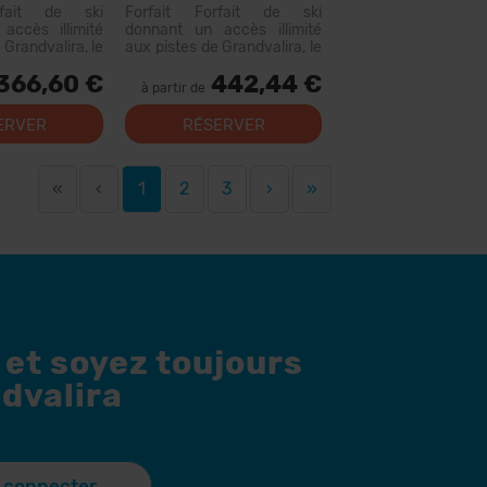
Location Materiel
rfait de ski
Forfait Forfait de ski
accès illimité
donnant un accès illimité
 Grandvalira, le
aux pistes de Grandvalira, le
omaine skiable
plus grand domaine skiable
366,60 €
442,44 €
ées. Avec ce
des Pyrénées. Avec ce
à partir de
vous pourrez
forfait, vous pourrez
parcourir...
ERVER
RÉSERVER
«
‹
1
2
3
›
»
 et soyez toujours
dvalira
 connecter