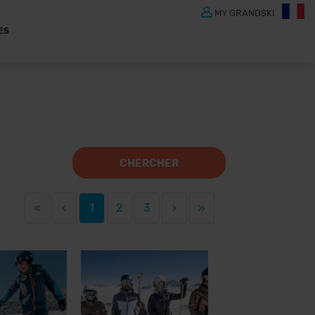
MY GRANDSKI
ES
CHERCHER
«
‹
1
2
3
›
»