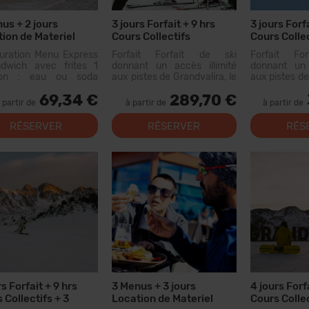
us + 2 jours
3 jours Forfait + 9 hrs
3 jours Forfa
ion de Materiel
Cours Collectifs
Cours Collec
Location Ma
uration Menu Express
Forfait Forfait de ski
Forfait Fo
dwich avec frites 1
donnant un accès illimité
donnant un 
son : eau ou soda
aux pistes de Grandvalira, le
aux pistes de
(n'inclut pas le vin ou
plus grand domaine skiable
plus grand d
69,34 €
289,70 €
aux aromatisées) Menu
des Pyrénées. Avec ce
des Pyrén
 partir de
à partir de
à partir de
onible dans les
forfait, vous pourrez
forfait, 
aurants suivants :
parcourir...
parcourir...
RÉSERVER
RÉSERVER
RÉS
o : Xiri El Forn Tarter :
od Riba...
rs Forfait + 9 hrs
3 Menus + 3 jours
4 jours Forf
 Collectifs + 3
Location de Materiel
Cours Colle