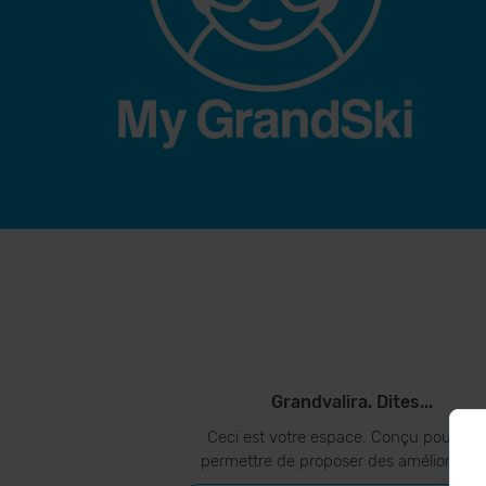
Grandvalira. Dites...
Ceci est votre espace. Conçu pour vo
permettre de proposer des amélioration