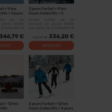
it + 9 hrs
3 jours Forfait + 9 hrs
tifs + 3 jours
Cours Collectifs + 3
teriel
Menus
rfait de ski
Forfait Forfait de ski
accès illimité
donnant un accès illimité
 Grandvalira, le
aux pistes de Grandvalira, le
omaine skiable
plus grand domaine skiable
346,79 €
336,20 €
ées. Avec ce
des Pyrénées. Avec ce
à partir de
vous pourrez
forfait, vous pourrez
parcourir plus de 200 km de
ERVER
RÉSERVER
pistes, avec des options
pour tous les niveaux, des...
ait + 12 hrs
4 jours Forfait + 12 hrs
ctifs
Cours Collectifs + 4 jours