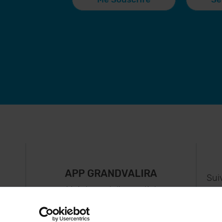
APP GRANDVALIRA
Sui
e
Maintenant, l'essentiel
us
dans votre poche.
s..