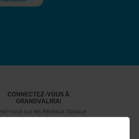
CONNECTEZ-VOUS À
GRANDVALIRA!
vez-nous sur les Réseaux Sociaux
t soyez le premier à recevoir les
nouvelles :)