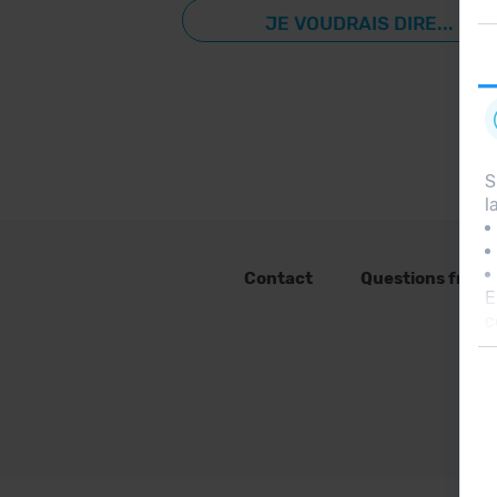
JE VOUDRAIS DIRE...
S
l
Contact
Questions fréq
E
c