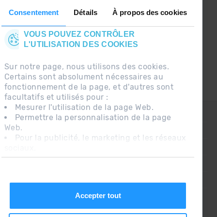
le premier à recevoir les nouvelles :)
Consentement
Détails
À propos des cookies
VOUS POUVEZ CONTRÔLER
L'UTILISATION DES COOKIES
Sur notre page, nous utilisons des cookies.
Certains sont absolument nécessaires au
fonctionnement de la page, et d'autres sont
facultatifs et utilisés pour :
Mesurer l'utilisation de la page Web.
CONTACT
Permettre la personnalisation de la page
Web.
QUESTIONS FRÉQUENTES
Pour la publicité, le marketing et les réseaux
sociaux.
AVIS LÉGAL
En cliquant sur « Accepter tout », vous
INFORMATION COMPLÉMENTAIRE RGPDUE
autorisez l'installation des cookies. Si vous
préférez les configurer vous-même, cliquez
CONDITIONS DE VENTE
sur « Configurer ».
Accepter tout