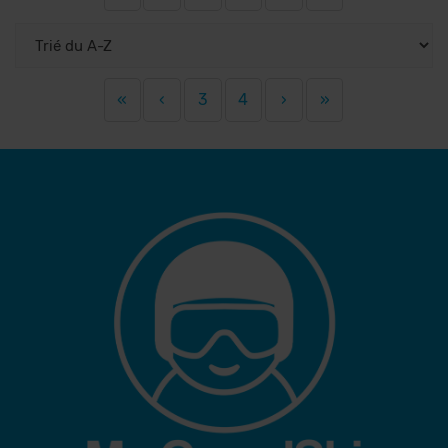
«
‹
3
4
›
»