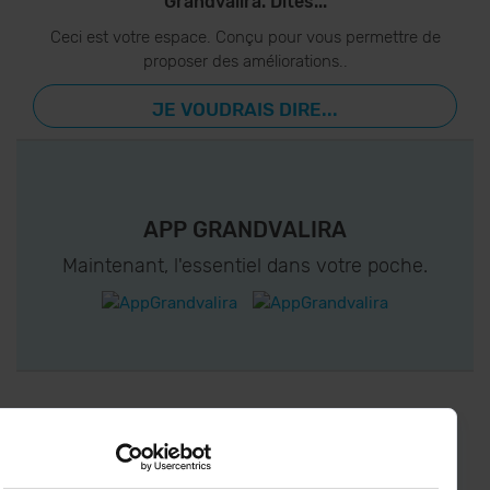
Grandvalira. Dites...
Ceci est votre espace. Conçu pour vous permettre de
proposer des améliorations..
JE VOUDRAIS DIRE...
APP GRANDVALIRA
Maintenant, l'essentiel dans votre poche.
CONNECTEZ-VOUS À GRANDVALIRA!
Suivez-nous sur les Réseaux Sociaux et soyez