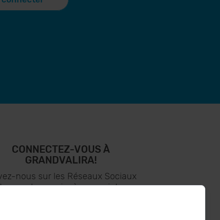
CONNECTEZ-VOUS À
GRANDVALIRA!
vez-nous sur les Réseaux Sociaux
t soyez le premier à recevoir les
nouvelles :)