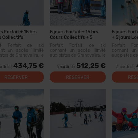
rs Forfait + 15 hrs
5 jours Forfait + 15 hrs
5 jours Forf
 Collectifs
Cours Collectifs + 5
+ 5 jours Lo
Menus
Materiel
ait Forfait de ski
Forfait Forfait de ski
Forfait Fo
nt un accès illimité
donnant un accès illimité
donnant un 
stes de Grandvalira, le
aux pistes de Grandvalira, le
aux pistes de
grand domaine skiable
plus grand domaine skiable
plus grand d
434,75 €
512,25 €
Pyrénées. Avec ce
des Pyrénées. Avec ce
des Pyrén
artir de
à partir de
à partir de
ait, vous pourrez
forfait, vous pourrez
forfait, 
rir...
parcourir plus de 200 km de
parcourir pl
RÉSERVER
RÉSERVER
RÉS
pistes, avec des options
pistes, ave
pour tous les niveaux, des...
pour tous les 