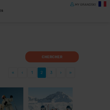
MY GRANDSKI
ES
CHERCHER
«
‹
1
2
3
›
»