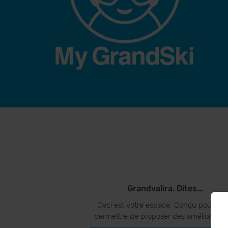
Grandvalira. Dites...
Ceci est votre espace. Conçu pour vo
permettre de proposer des amélioration