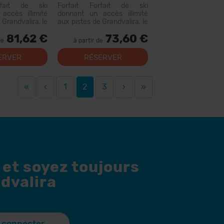
rfait de ski
Forfait Forfait de ski
accès illimité
donnant un accès illimité
 Grandvalira, le
aux pistes de Grandvalira, le
omaine skiable
plus grand domaine skiable
81,62 €
73,60 €
ées. Avec ce
des Pyrénées. Avec ce
de
à partir de
vous pourrez
forfait, vous pourrez
parcourir plus de 200 km de
ERVER
RÉSERVER
pistes, avec des options
pour tous les niveaux, des...
«
‹
1
2
3
›
»
 et soyez toujours
dvalira
 connecter