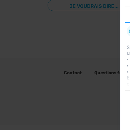
JE VOUDRAIS DIRE...
S
l
Contact
Questions fréq
E
c