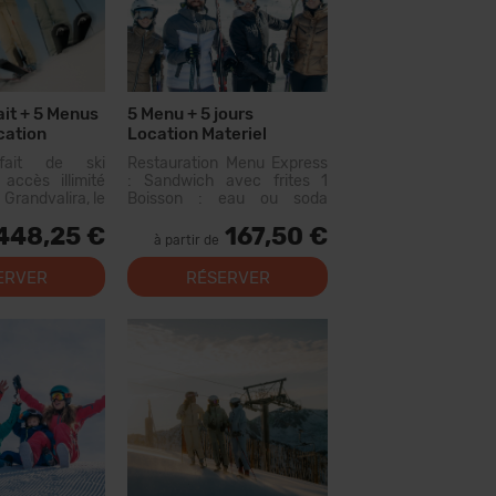
ait + 5 Menus
5 Menu + 5 jours
cation
Location Materiel
rfait de ski
Restauration Menu Express
accès illimité
: Sandwich avec frites 1
 Grandvalira, le
Boisson : eau ou soda
omaine skiable
300cc (n'inclut pas le vin ou
448,25 €
167,50 €
ées. Avec ce
les eaux aromatisées) Menu
à partir de
vous pourrez
disponible dans les
us de 200 km de
restaurants suivants :
ERVER
RÉSERVER
c des options
Canillo : Xiri El Forn Tarter :
niveaux, des...
Fun Food Riba...