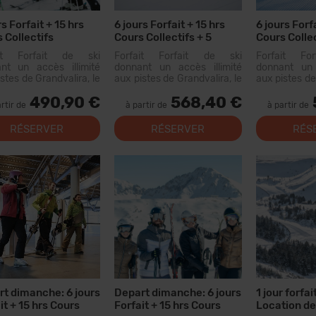
rs Forfait + 15 hrs
6 jours Forfait + 15 hrs
6 jours Forfa
 Collectifs
Cours Collectifs + 5
Cours Collec
Menus
Menus
ait Forfait de ski
Forfait Forfait de ski
Forfait Fo
nt un accès illimité
donnant un accès illimité
donnant un 
stes de Grandvalira, le
aux pistes de Grandvalira, le
aux pistes de
grand domaine skiable
plus grand domaine skiable
plus grand d
490,90 €
568,40 €
Pyrénées. Avec ce
des Pyrénées. Avec ce
des Pyrén
rtir de
à partir de
à partir de
ait, vous pourrez
forfait, vous pourrez
forfait, 
rir...
parcourir plus de 200 km de
parcourir pl
RÉSERVER
RÉSERVER
RÉS
pistes, avec des options
pistes, ave
pour tous les niveaux, des...
pour tous les 
t dimanche: 6 jours
Depart dimanche: 6 jours
1 jour forfait
it + 15 hrs Cours
Forfait + 15 hrs Cours
Location de