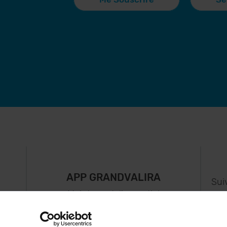
APP GRANDVALIRA
Sui
e
Maintenant, l'essentiel
us
dans votre poche.
s..