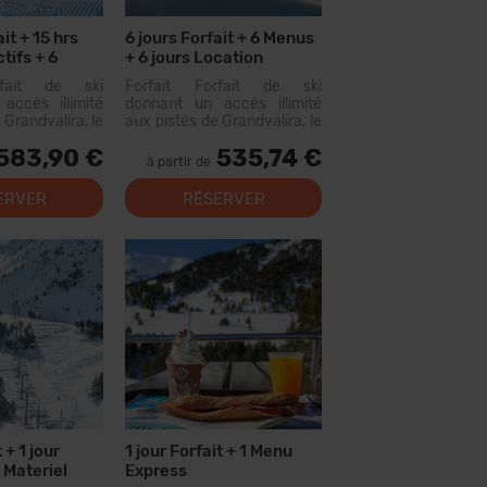
it + 15 hrs
6 jours Forfait + 6 Menus
tifs + 6
+ 6 jours Location
Materiel
rfait de ski
Forfait Forfait de ski
accès illimité
donnant un accès illimité
 Grandvalira, le
aux pistes de Grandvalira, le
omaine skiable
plus grand domaine skiable
583,90 €
535,74 €
ées. Avec ce
des Pyrénées. Avec ce
à partir de
vous pourrez
forfait, vous pourrez
us de 200 km de
parcourir plus de 200 km de
ERVER
RÉSERVER
c des options
pistes, avec des options
niveaux, des...
pour tous les niveaux, des...
 + 1 jour
1 jour Forfait + 1 Menu
 Materiel
Express