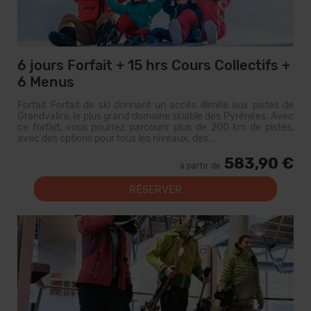
6 jours Forfait + 15 hrs Cours Collectifs +
6 Menus
Forfait Forfait de ski donnant un accès illimité aux pistes de
Grandvalira, le plus grand domaine skiable des Pyrénées. Avec
ce forfait, vous pourrez parcourir plus de 200 km de pistes,
avec des options pour tous les niveaux, des...
583,90 €
à partir de
RÉSERVER