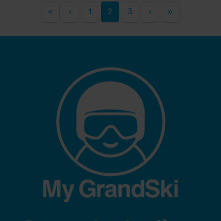
«
‹
1
2
3
›
»