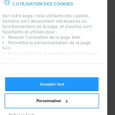
L'UTILISATION DES COOKIES
Sur notre page, nous utilisons des cookies.
Certains sont absolument nécessaires au
fonctionnement de la page, et d'autres sont
facultatifs et utilisés pour :
Mesurer l'utilisation de la page Web.
CONTACT
Permettre la personnalisation de la page
Web.
QUESTIONS FRÉQUENTES
Pour la publicité, le marketing et les réseaux
sociaux.
AVIS LÉGAL
En cliquant sur « Accepter tout », vous
INFORMATION COMPLÉMENTAIRE RGPDUE
autorisez l'installation des cookies. Si vous
préférez les configurer vous-même, cliquez
CONDITIONS DE VENTE
sur « Configurer ».
Accepter tout
Personnaliser