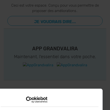
Ceci est votre espace. Conçu pour vous permettre de
proposer des améliorations..
JE VOUDRAIS DIRE...
APP GRANDVALIRA
Maintenant, l'essentiel dans votre poche.
CONNECTEZ-VOUS À GRANDVALIRA!
Suivez-nous sur les Réseaux Sociaux et soyez
le premier à recevoir les nouvelles :)