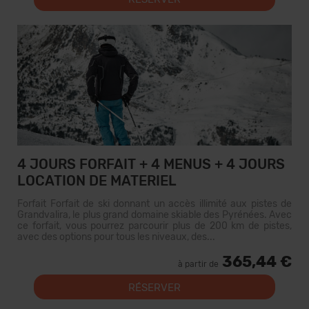
4 JOURS FORFAIT + 4 MENUS + 4 JOURS
LOCATION DE MATERIEL
Forfait Forfait de ski donnant un accès illimité aux pistes de
Grandvalira, le plus grand domaine skiable des Pyrénées. Avec
ce forfait, vous pourrez parcourir plus de 200 km de pistes,
avec des options pour tous les niveaux, des...
365,44 €
à partir de
RÉSERVER