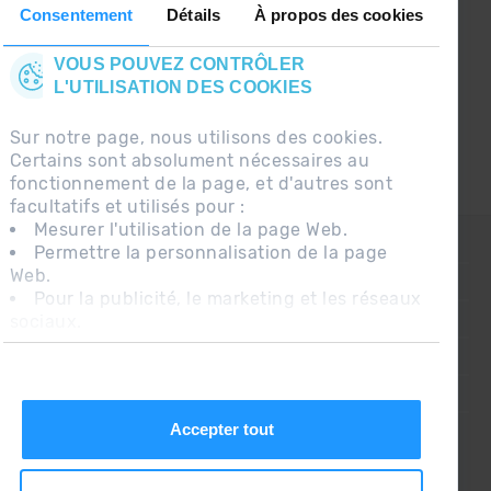
Consentement
Détails
À propos des cookies
VOUS POUVEZ CONTRÔLER
L'UTILISATION DES COOKIES
Sur notre page, nous utilisons des cookies.
Certains sont absolument nécessaires au
fonctionnement de la page, et d'autres sont
facultatifs et utilisés pour :
Mesurer l'utilisation de la page Web.
CONTACT
Permettre la personnalisation de la page
Web.
QUESTIONS FRÉQUENTES
Pour la publicité, le marketing et les réseaux
sociaux.
AVIS LÉGAL
En cliquant sur « Accepter tout », vous
INFORMATION COMPLÉMENTAIRE RGPDUE
autorisez l'installation des cookies. Si vous
préférez les configurer vous-même, cliquez
CONDITIONS DE VENTE
sur « Configurer ».
Accepter tout