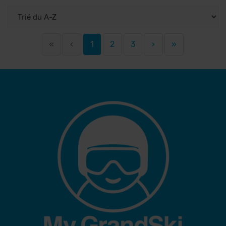
«
‹
1
2
3
›
»