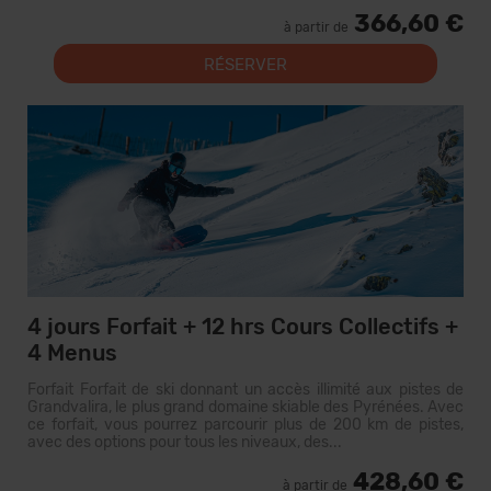
366,60 €
à partir de
RÉSERVER
4 jours Forfait + 12 hrs Cours Collectifs +
4 Menus
Forfait Forfait de ski donnant un accès illimité aux pistes de
Grandvalira, le plus grand domaine skiable des Pyrénées. Avec
ce forfait, vous pourrez parcourir plus de 200 km de pistes,
avec des options pour tous les niveaux, des...
428,60 €
à partir de