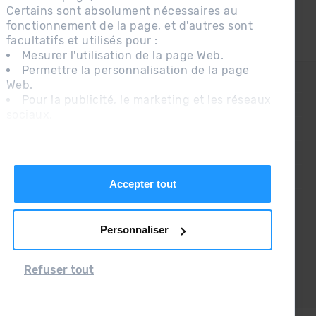
Certains sont absolument nécessaires au
fonctionnement de la page, et d'autres sont
facultatifs et utilisés pour :
Mesurer l'utilisation de la page Web.
Permettre la personnalisation de la page
CONTACT
Web.
Pour la publicité, le marketing et les réseaux
QUESTIONS FRÉQUENTES
sociaux.
En cliquant sur « Accepter tout », vous
AVIS LÉGAL
autorisez l'installation des cookies. Si vous
INFORMATION COMPLÉMENTAIRE RGPDUE
préférez les configurer vous-même, cliquez
sur « Configurer ».
CONDITIONS DE VENTE
Accepter tout
Personnaliser
Refuser tout