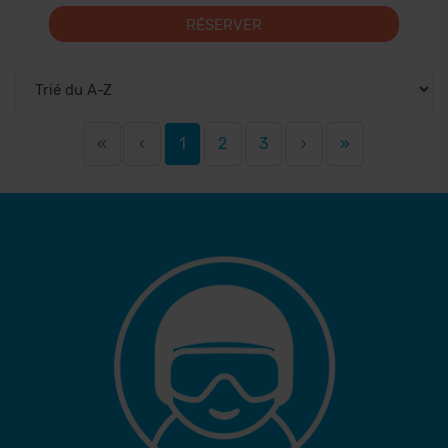
RÉSERVER
«
‹
1
2
3
›
»