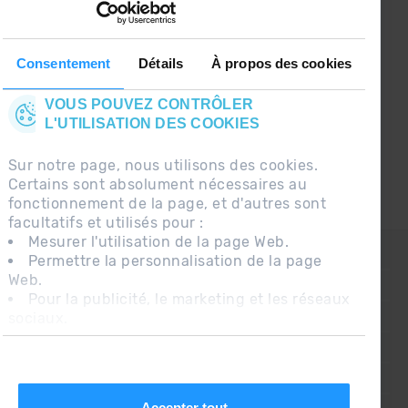
Suivez-nous sur les Réseaux Sociaux et soyez
le premier à recevoir les nouvelles :)
Consentement
Détails
À propos des cookies
VOUS POUVEZ CONTRÔLER
L'UTILISATION DES COOKIES
Sur notre page, nous utilisons des cookies.
Certains sont absolument nécessaires au
fonctionnement de la page, et d'autres sont
facultatifs et utilisés pour :
Mesurer l'utilisation de la page Web.
CONTACT
Permettre la personnalisation de la page
Web.
QUESTIONS FRÉQUENTES
Pour la publicité, le marketing et les réseaux
sociaux.
AVIS LÉGAL
En cliquant sur « Accepter tout », vous
INFORMATION COMPLÉMENTAIRE RGPDUE
autorisez l'installation des cookies. Si vous
préférez les configurer vous-même, cliquez
CONDITIONS DE VENTE
sur « Configurer ».
Accepter tout