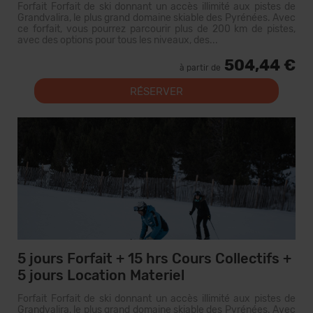
Forfait Forfait de ski donnant un accès illimité aux pistes de
Grandvalira, le plus grand domaine skiable des Pyrénées. Avec
ce forfait, vous pourrez parcourir plus de 200 km de pistes,
avec des options pour tous les niveaux, des...
504,44 €
à partir de
RÉSERVER
5 jours Forfait + 15 hrs Cours Collectifs +
5 jours Location Materiel
Forfait Forfait de ski donnant un accès illimité aux pistes de
Grandvalira, le plus grand domaine skiable des Pyrénées. Avec