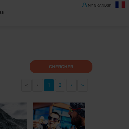
MY GRANDSKI
ES
CHERCHER
«
‹
1
2
›
»