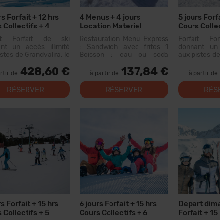
rs Forfait + 12 hrs
4 Menus + 4 jours
5 jours Forfa
 Collectifs + 4
Location Materiel
Cours Collec
s
Menus
ait Forfait de ski
Restauration Menu Express
Forfait Fo
nt un accès illimité
: Sandwich avec frites 1
donnant un 
stes de Grandvalira, le
Boisson : eau ou soda
aux pistes de
grand domaine skiable
300cc (n'inclut pas le vin ou
plus grand d
428,60 €
137,84 €
Pyrénées. Avec ce
les eaux aromatisées) Menu
des Pyrén
rtir de
à partir de
à partir de
ait, vous pourrez
disponible dans les
forfait, 
urir plus de 200 km de
restaurants suivants :
parcourir pl
RÉSERVER
RÉSERVER
RÉS
s, avec des options
Canillo : Xiri El Forn Tarter :
pistes, ave
ous les niveaux, des...
Fun Food Riba...
pour tous les 
rs Forfait + 15 hrs
6 jours Forfait + 15 hrs
Depart dima
 Collectifs + 5
Cours Collectifs + 6
Forfait + 15