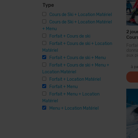
Type
Cours de Ski + Location Matériel
Cours de Ski + Location Matériel
+ Menu
2 jou
Forfait + Cours de ski
Cours
Menu
Forfait + Cours de ski + Location
Forf
Matériel
donna
aux pi
Forfait + Cours de ski + Menu
plus 
Forfait + Cours de ski + Menu +
des 
à pa
forf
Location Matériel
parco
Forfait + Location Matériel
piste
pour t
Forfait + Menu
Forfait + Menu + Location
Matériel
Menu + Location Matériel