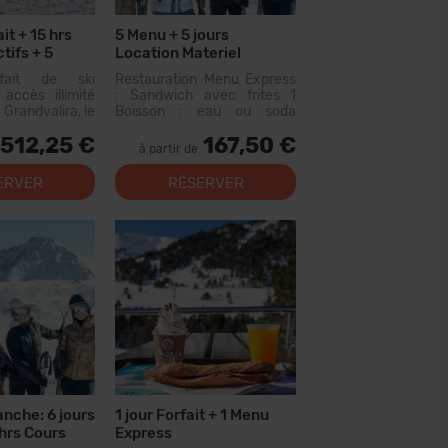
it + 15 hrs
5 Menu + 5 jours
tifs + 5
Location Materiel
rfait de ski
Restauration Menu Express
accès illimité
: Sandwich avec frites 1
 Grandvalira, le
Boisson : eau ou soda
omaine skiable
300cc (n'inclut pas le vin ou
512,25 €
167,50 €
ées. Avec ce
les eaux aromatisées) Menu
à partir de
vous pourrez
disponible dans les
us de 200 km de
restaurants suivants :
ERVER
RÉSERVER
c des options
Canillo : Xiri El Forn Tarter :
niveaux, des...
Fun Food Riba...
nche: 6 jours
1 jour Forfait + 1 Menu
 hrs Cours
Express