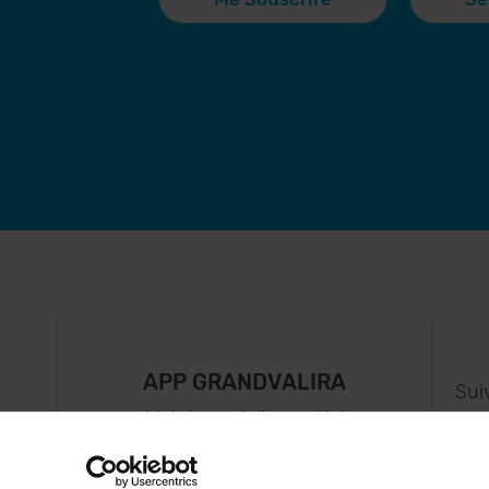
APP GRANDVALIRA
Sui
e
Maintenant, l'essentiel
us
dans votre poche.
s..