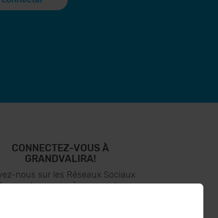
CONNECTEZ-VOUS À
GRANDVALIRA!
vez-nous sur les Réseaux Sociaux
t soyez le premier à recevoir les
nouvelles :)