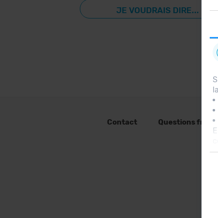
JE VOUDRAIS DIRE...
S
l
Contact
Questions fréq
E
c