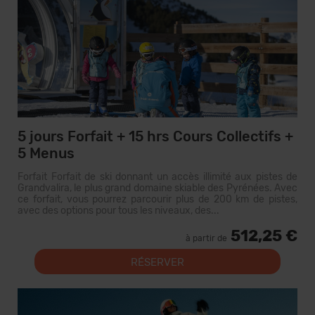
5 jours Forfait + 15 hrs Cours Collectifs +
5 Menus
Forfait Forfait de ski donnant un accès illimité aux pistes de
Grandvalira, le plus grand domaine skiable des Pyrénées. Avec
ce forfait, vous pourrez parcourir plus de 200 km de pistes,
avec des options pour tous les niveaux, des...
512,25 €
à partir de
RÉSERVER