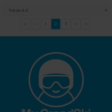
«
‹
1
2
3
›
»