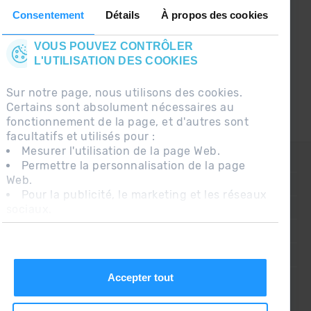
le premier à recevoir les nouvelles :)
Consentement
Détails
À propos des cookies
VOUS POUVEZ CONTRÔLER
L'UTILISATION DES COOKIES
Sur notre page, nous utilisons des cookies.
Certains sont absolument nécessaires au
fonctionnement de la page, et d'autres sont
facultatifs et utilisés pour :
Mesurer l'utilisation de la page Web.
CONTACT
Permettre la personnalisation de la page
Web.
QUESTIONS FRÉQUENTES
Pour la publicité, le marketing et les réseaux
sociaux.
AVIS LÉGAL
En cliquant sur « Accepter tout », vous
INFORMATION COMPLÉMENTAIRE RGPDUE
autorisez l'installation des cookies. Si vous
préférez les configurer vous-même, cliquez
CONDITIONS DE VENTE
sur « Configurer ».
Accepter tout