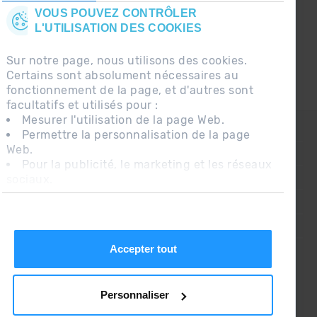
VOUS POUVEZ CONTRÔLER
L'UTILISATION DES COOKIES
Sur notre page, nous utilisons des cookies.
Certains sont absolument nécessaires au
fonctionnement de la page, et d'autres sont
facultatifs et utilisés pour :
Mesurer l'utilisation de la page Web.
CONTACT
Permettre la personnalisation de la page
Web.
QUESTIONS FRÉQUENTES
Pour la publicité, le marketing et les réseaux
sociaux.
AVIS LÉGAL
En cliquant sur « Accepter tout », vous
INFORMATION COMPLÉMENTAIRE RGPDUE
autorisez l'installation des cookies. Si vous
préférez les configurer vous-même, cliquez
CONDITIONS DE VENTE
sur « Configurer ».
Accepter tout
Personnaliser