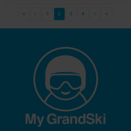
«
‹
1
2
3
4
›
»