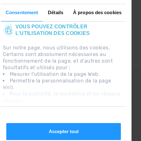
Suivez-nous sur les Réseaux Sociaux et soyez
le premier à recevoir les nouvelles :)
Consentement
Détails
À propos des cookies
VOUS POUVEZ CONTRÔLER
L'UTILISATION DES COOKIES
Sur notre page, nous utilisons des cookies.
Certains sont absolument nécessaires au
fonctionnement de la page, et d'autres sont
facultatifs et utilisés pour :
Mesurer l'utilisation de la page Web.
CONTACT
Permettre la personnalisation de la page
Web.
QUESTIONS FRÉQUENTES
Pour la publicité, le marketing et les réseaux
sociaux.
AVIS LÉGAL
En cliquant sur « Accepter tout », vous
INFORMATION COMPLÉMENTAIRE RGPDUE
autorisez l'installation des cookies. Si vous
préférez les configurer vous-même, cliquez
CONDITIONS DE VENTE
sur « Configurer ».
Accepter tout