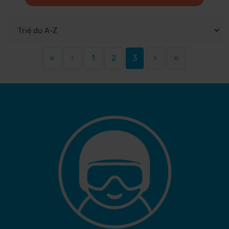
«
‹
1
2
3
›
»