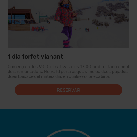
1 dia forfet vianant
Comença a les 9:00 i finalitza a les 17:00 amb el tancament
dels remuntadors. No vàlid per a esquiar. Inclou dues pujades i
dues baixades el mateix dia, en qualsevol telecabina.
RESERVAR