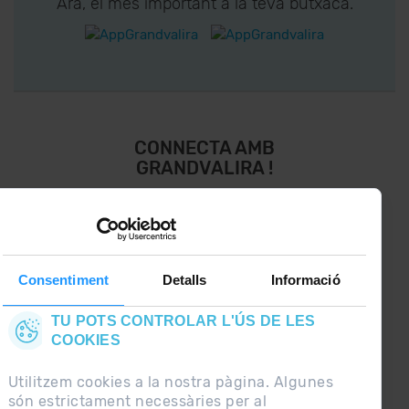
Ara, el més important a la teva butxaca.
CONNECTA AMB
GRANDVALIRA !
Segueix-nos a les Xarxes Socials i assabenta’t
de
lo últim el primer :)
Consentiment
Detalls
Informació
TU POTS CONTROLAR L'ÚS DE LES
COOKIES
Utilitzem cookies a la nostra pàgina. Algunes
són estrictament necessàries per al