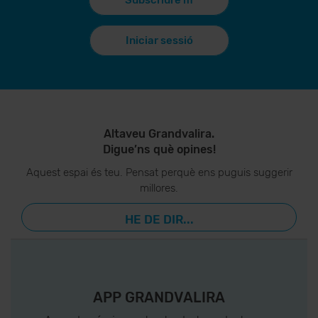
Subscriure'm
Iniciar sessió
Altaveu Grandvalira.
Digue’ns què opines!
Aquest espai és teu. Pensat perquè ens puguis suggerir
millores.
HE DE DIR...
APP GRANDVALIRA