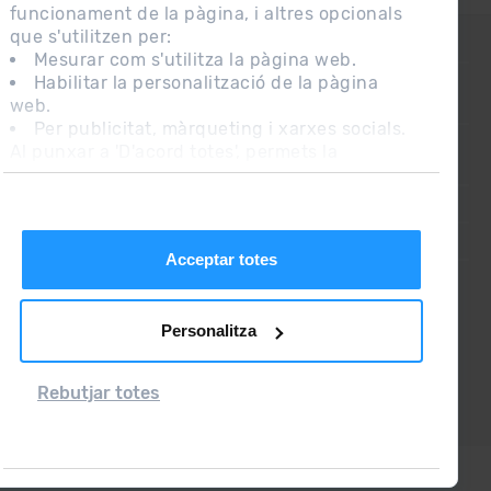
funcionament de la pàgina, i altres opcionals
que s'utilitzen per:
CONTACTE
Mesurar com s'utilitza la pàgina web.
Habilitar la personalització de la pàgina
web.
PREGUNTES FREQÜENTS
Per publicitat, màrqueting i xarxes socials.
Al punxar a 'D'acord totes', permets la
NOTA LEGAL
instal·lació de les cookies. Si prefereixes
configurar-les tu mateix, punxa a 'Configura'.
INFORMACIÓ ADDICIONAL RGPDUE
CONDICIONS DE VENDA
Acceptar totes
Personalitza
Rebutjar totes
Grandvalira