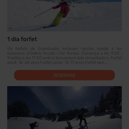
1 dia forfet
Els forfets de Grandvalira inclouen l'accés també a les
estacions d'Ordino Arcalís i Pal Arinsal. Comença a les 9:00 i
finalitza a les 17:00 amb el tancament dels remuntadors. Forfet
adult: 18-64 anys Forfet júnior: 12-17 anys Forfet nen:...
RESERVAR