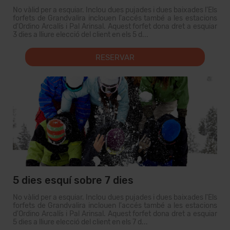
No vàlid per a esquiar. Inclou dues pujades i dues baixades l'Els
forfets de Grandvalira inclouen l'accés també a les estacions
d'Ordino Arcalís i Pal Arinsal. Aquest forfet dona dret a esquiar
3 dies a lliure elecció del client en els 5 d...
RESERVAR
5 dies esquí sobre 7 dies
No vàlid per a esquiar. Inclou dues pujades i dues baixades l'Els
forfets de Grandvalira inclouen l'accés també a les estacions
d'Ordino Arcalís i Pal Arinsal. Aquest forfet dona dret a esquiar
5 dies a lliure elecció del client en els 7 d...