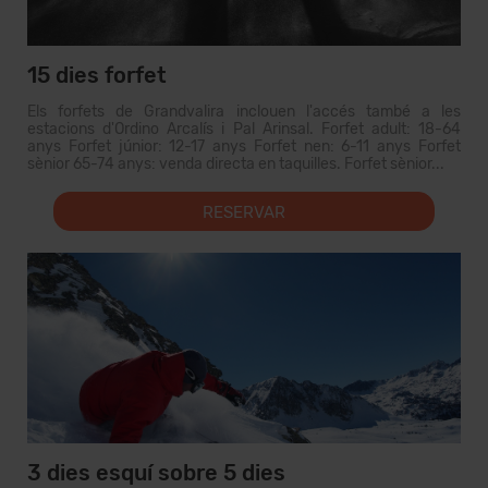
15 dies forfet
Els forfets de Grandvalira inclouen l'accés també a les
estacions d'Ordino Arcalís i Pal Arinsal. Forfet adult: 18-64
anys Forfet júnior: 12-17 anys Forfet nen: 6-11 anys Forfet
sènior 65-74 anys: venda directa en taquilles. Forfet sènior...
RESERVAR
3 dies esquí sobre 5 dies