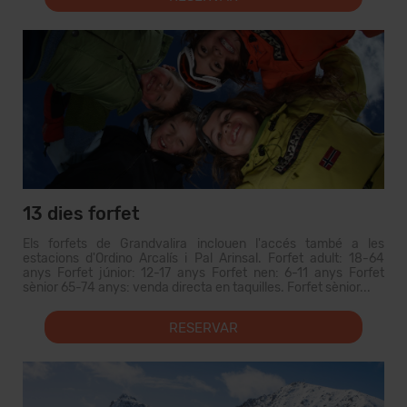
13 dies forfet
Els forfets de Grandvalira inclouen l'accés també a les
estacions d'Ordino Arcalís i Pal Arinsal. Forfet adult: 18-64
anys Forfet júnior: 12-17 anys Forfet nen: 6-11 anys Forfet
sènior 65-74 anys: venda directa en taquilles. Forfet sènior...
RESERVAR