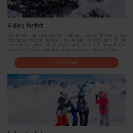
4 dies forfet
Els forfets de Grandvalira inclouen l'accés també a les
estacions d'Ordino Arcalís i Pal Arinsal. Forfet adult: 18-64
anys Forfet júnior: 12-17 anys Forfet nen: 6-11 anys Forfet
sènior 65-74 anys: venda directa en taquilles. Forfet sènior...
RESERVAR