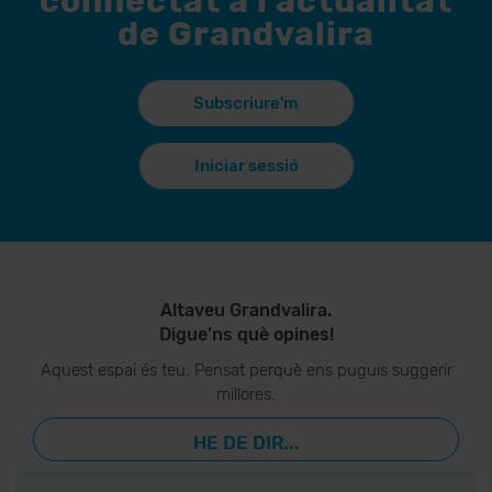
connectat a l'actualitat
de Grandvalira
Subscriure'm
Iniciar sessió
Altaveu Grandvalira.
Digue’ns què opines!
Aquest espai és teu. Pensat perquè ens puguis suggerir
millores.
HE DE DIR...