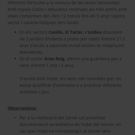
diferents fórmules a la mesura de les seves necessitats.
Amb espais lúdics i educatius reservats als més petits amb
edats compreses des dels 12 mesos fins als 5 anys segons
sector i característiques dels locals.
En els sectors
Canillo, El Tarter, i Soldeu
disposem
de 3 jardíns d’infants a pistes per edats d'entre 2 i 5
anys (l'accés a aquestes instal·lacions és mitjançant
telecabina).
En el sector
Grau Roig
, oferim una guarderia per a
nens d'entre 1 any i 3 anys.
D'acord amb l'edat, els nens són convidats (per un
equip qualificat d'animadors) a practicar diferents
activitats i jocs.
Observacions:
Per a la realització del Servei cal presentar
documentació acreditativa de l'edat del menor, en
cas que l'edat no correspongui al Servei serà