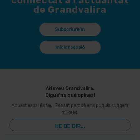
connectat a l'actualitat
de Grandvalira
Subscriure'm
Iniciar sessió
Altaveu Grandvalira.
Digue’ns què opines!
Aquest espai és teu. Pensat perquè ens puguis suggerir
millores.
HE DE DIR...