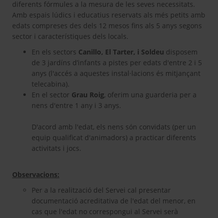
diferents fórmules a la mesura de les seves necessitats.
Amb espais lúdics i educatius reservats als més petits amb
edats compreses des dels 12 mesos fins als 5 anys segons
sector i característiques dels locals.
En els sectors
Canillo, El Tarter, i Soldeu
disposem
de 3 jardíns d’infants a pistes per edats d'entre 2 i 5
anys (l'accés a aquestes instal·lacions és mitjançant
telecabina).
En el sector
Grau Roig
, oferim una guarderia per a
nens d'entre 1 any i 3 anys.
D'acord amb l'edat, els nens són convidats (per un
equip qualificat d'animadors) a practicar diferents
activitats i jocs.
Observacions:
Per a la realització del Servei cal presentar
documentació acreditativa de l'edat del menor, en
cas que l'edat no correspongui al Servei serà