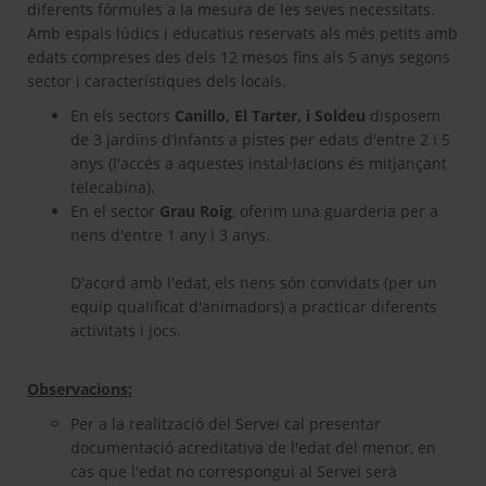
diferents fórmules a la mesura de les seves necessitats.
Amb espais lúdics i educatius reservats als més petits amb
edats compreses des dels 12 mesos fins als 5 anys segons
sector i característiques dels locals.
En els sectors
Canillo, El Tarter, i Soldeu
disposem
de 3 jardíns d’infants a pistes per edats d'entre 2 i 5
anys (l'accés a aquestes instal·lacions és mitjançant
telecabina).
En el sector
Grau Roig
, oferim una guarderia per a
nens d'entre 1 any i 3 anys.
D'acord amb l'edat, els nens són convidats (per un
equip qualificat d'animadors) a practicar diferents
activitats i jocs.
Observacions:
Per a la realització del Servei cal presentar
documentació acreditativa de l'edat del menor, en
cas que l'edat no correspongui al Servei serà