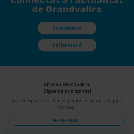
connectat a l'actualitat
de Grandvalira
Subscriure'm
Iniciar sessió
Altaveu Grandvalira.
Digue’ns què opines!
Aquest espai és teu. Pensat perquè ens puguis suggerir
millores.
HE DE DIR...