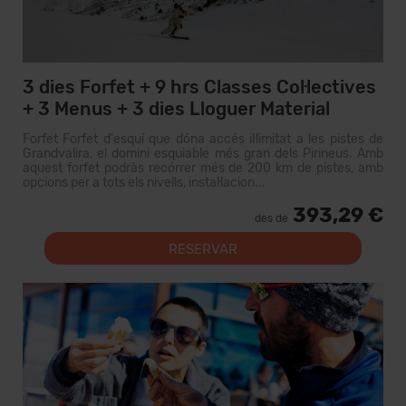
3 dies Forfet + 9 hrs Classes Col·lectives
+ 3 Menus + 3 dies Lloguer Material
Forfet Forfet d'esquí que dóna accés il·limitat a les pistes de
Grandvalira, el domini esquiable més gran dels Pirineus. Amb
aquest forfet podràs recórrer més de 200 km de pistes, amb
opcions per a tots els nivells, instal·lacion...
393,29 €
des de
RESERVAR