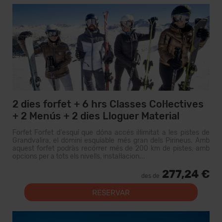
2 dies forfet + 6 hrs Classes Col·lectives
+ 2 Menús + 2 dies Lloguer Material
Forfet Forfet d'esquí que dóna accés il·limitat a les pistes de
Grandvalira, el domini esquiable més gran dels Pirineus. Amb
aquest forfet podràs recórrer més de 200 km de pistes, amb
opcions per a tots els nivells, instal·lacion...
277,24 €
des de
RESERVAR