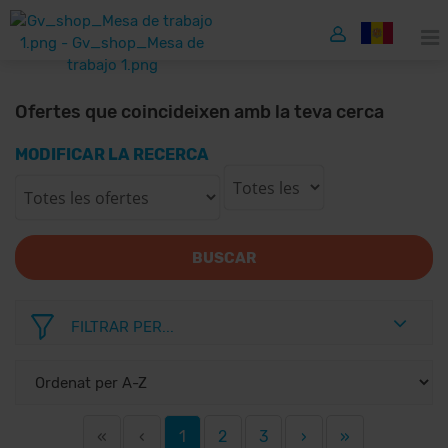
Ofertes que coincideixen amb la teva cerca
MODIFICAR LA RECERCA
BUSCAR
FILTRAR PER...
«
‹
1
2
3
›
»