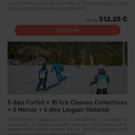
aquest forfet podràs recórrer més de 200 km de pistes, amb
opcions per a tots els nivells, instal·lacion...
512,25 €
des de
RESERVAR
5 dies Forfet + 15 hrs Classes Col·lectives
+ 5 Menús + 5 dies Lloguer Material
Forfet Forfet d'esquí que dóna accés il·limitat a les pistes de
Grandvalira, el domini esquiable més gran dels Pirineus. Amb
aquest forfet podràs recórrer més de 200 km de pistes, amb
opcions per a tots els nivells, instal·lacion...