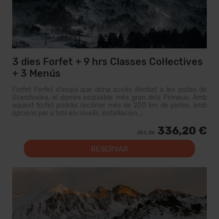
3 dies Forfet + 9 hrs Classes Col·lectives
+ 3 Menús
Forfet Forfet d'esquí que dóna accés il·limitat a les pistes de
Grandvalira, el domini esquiable més gran dels Pirineus. Amb
aquest forfet podràs recórrer més de 200 km de pistes, amb
opcions per a tots els nivells, instal·lacion...
336,20 €
des de
RESERVAR