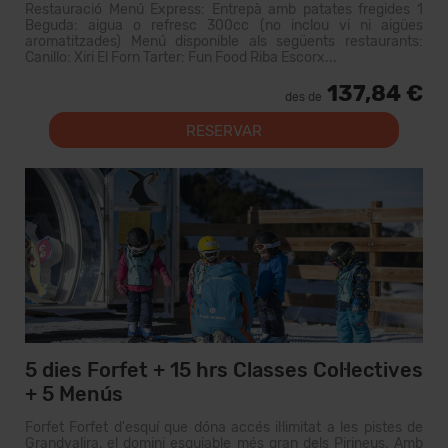
Restauració Menú Express: Entrepà amb patates fregides 1
Beguda: aigua o refresc 300cc (no inclou vi ni aigües
aromatitzades) Menú disponible als següents restaurants:
Canillo: Xiri El Forn Tarter: Fun Food Riba Escorx...
137,84 €
des de
RESERVAR
5 dies Forfet + 15 hrs Classes Col·lectives
+ 5 Menús
Forfet Forfet d'esquí que dóna accés il·limitat a les pistes de
Grandvalira, el domini esquiable més gran dels Pirineus. Amb