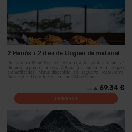
2 Menús + 2 dies de Lloguer de material
Restauració Menú Express: Entrepà amb patates fregides 1
Beguda: aigua o refresc 300cc (no inclou vi ni aigües
aromatitzades) Menú disponible als següents restaurants:
Canillo: Xiri El Forn Tarter: Fun Food Riba Escorx...
69,34 €
des de
RESERVAR