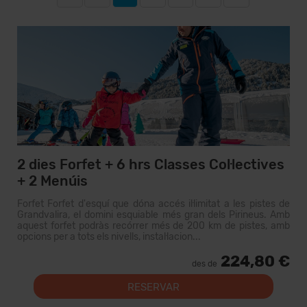
2 dies Forfet + 6 hrs Classes Col·lectives
+ 2 Menúis
Forfet Forfet d'esquí que dóna accés il·limitat a les pistes de
Grandvalira, el domini esquiable més gran dels Pirineus. Amb
aquest forfet podràs recórrer més de 200 km de pistes, amb
opcions per a tots els nivells, instal·lacion...
224,80 €
des de
RESERVAR