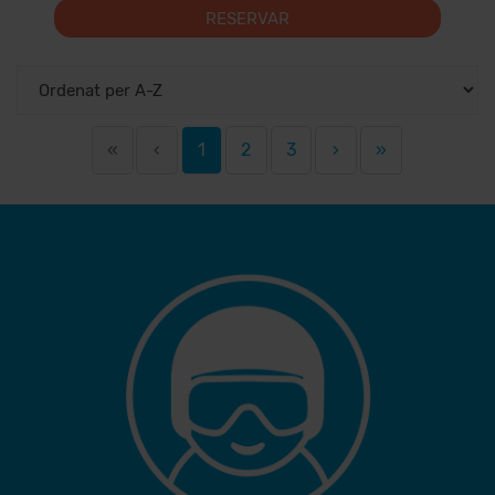
RESERVAR
«
‹
1
2
3
›
»