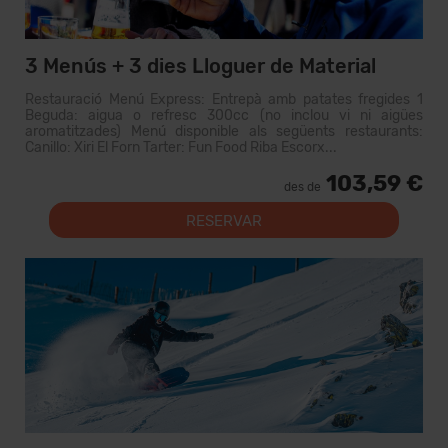
3 Menús + 3 dies Lloguer de Material
Restauració Menú Express: Entrepà amb patates fregides 1
Beguda: aigua o refresc 300cc (no inclou vi ni aigües
aromatitzades) Menú disponible als següents restaurants:
Canillo: Xiri El Forn Tarter: Fun Food Riba Escorx...
103,59 €
des de
RESERVAR