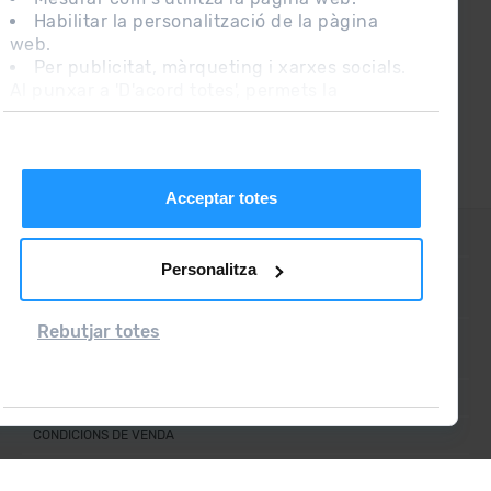
Habilitar la personalització de la pàgina
web.
Per publicitat, màrqueting i xarxes socials.
Al punxar a 'D'acord totes', permets la
instal·lació de les cookies. Si prefereixes
configurar-les tu mateix, punxa a 'Configura'.
Acceptar totes
CONTACTE
Personalitza
PREGUNTES FREQÜENTS
Rebutjar totes
NOTA LEGAL
INFORMACIÓ ADDICIONAL RGPDUE
CONDICIONS DE VENDA