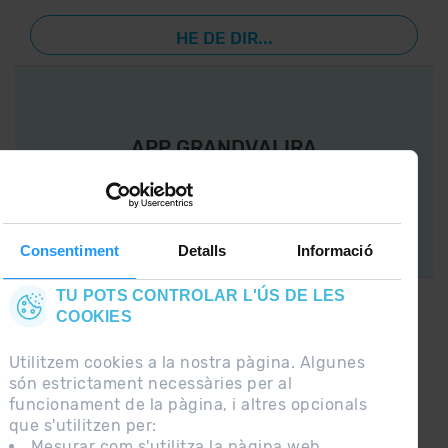
HE DE DIR...
APP GRANDVALIRA
Ara, el més important a la teva butxaca.
Consentiment
Detalls
Informació
TU POTS CONTROLAR L'ÚS DE LES
COOKIES
CONNECTA AMB
GRANDVALIRA !
Utilitzem cookies a la nostra pàgina. Algunes
són estrictament necessàries per al
Segueix-nos a les Xarxes Socials i assabenta’t
funcionament de la pàgina, i altres opcionals
de
que s'utilitzen per:
lo últim el primer :)
Mesurar com s'utilitza la pàgina web.