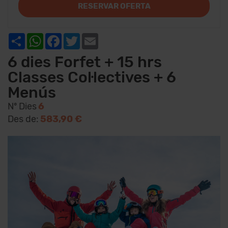
RESERVAR OFERTA
Share
WhatsApp
Facebook
Twitter
Email
6 dies Forfet + 15 hrs
Classes Col·lectives + 6
Menús
Nº Dies
6
Des de:
583,90 €