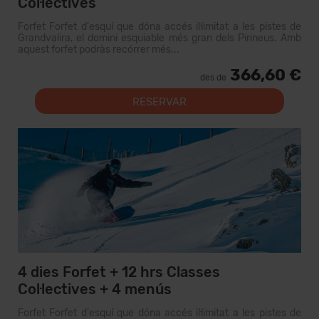
Col·lectives
Forfet Forfet d'esquí que dóna accés il·limitat a les pistes de
Grandvalira, el domini esquiable més gran dels Pirineus. Amb
aquest forfet podràs recórrer més...
366,60 €
des de
RESERVAR
4 dies Forfet + 12 hrs Classes
Col·lectives + 4 menús
Forfet Forfet d'esquí que dóna accés il·limitat a les pistes de