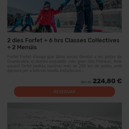
2 dies Forfet + 6 hrs Classes Col·lectives
+ 2 Menúis
Forfet Forfet d'esquí que dóna accés il·limitat a les pistes de
Grandvalira, el domini esquiable més gran dels Pirineus. Amb
aquest forfet podràs recórrer més de 200 km de pistes, amb
opcions per a tots els nivells, instal·lacion...
224,80 €
des de
RESERVAR