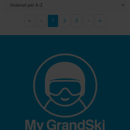
«
‹
1
2
3
›
»