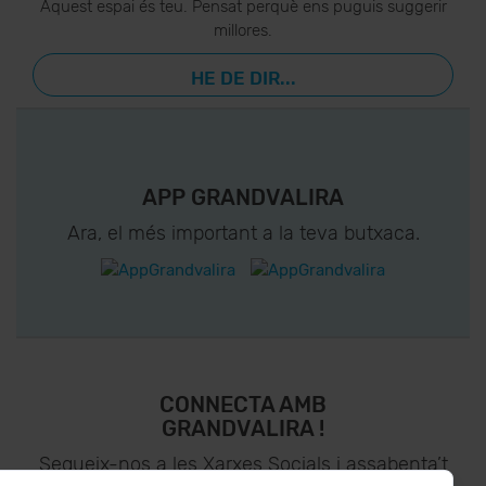
Aquest espai és teu. Pensat perquè ens puguis suggerir
millores.
HE DE DIR...
APP GRANDVALIRA
Ara, el més important a la teva butxaca.
CONNECTA AMB
GRANDVALIRA !
Segueix-nos a les Xarxes Socials i assabenta’t