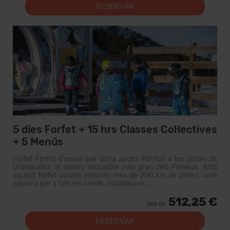
RESERVAR
5 dies Forfet + 15 hrs Classes Col·lectives
+ 5 Menús
Forfet Forfet d'esquí que dóna accés il·limitat a les pistes de
Grandvalira, el domini esquiable més gran dels Pirineus. Amb
aquest forfet podràs recórrer més de 200 km de pistes, amb
opcions per a tots els nivells, instal·lacion...
512,25 €
des de
RESERVAR