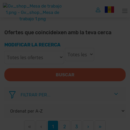
Ofertes que coincideixen amb la teva cerca
MODIFICAR LA RECERCA
BUSCAR
FILTRAR PER...
«
‹
1
2
3
›
»