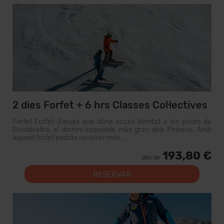
2 dies Forfet + 6 hrs Classes Col·lectives
Forfet Forfet d'esquí que dóna accés il·limitat a les pistes de
Grandvalira, el domini esquiable més gran dels Pirineus. Amb
aquest forfet podràs recórrer més...
193,80 €
des de
RESERVAR