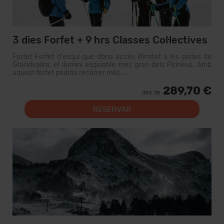
3 dies Forfet + 9 hrs Classes Col·lectives
Forfet Forfet d'esquí que dóna accés il·limitat a les pistes de
Grandvalira, el domini esquiable més gran dels Pirineus. Amb
aquest forfet podràs recórrer més...
289,70 €
des de
RESERVAR