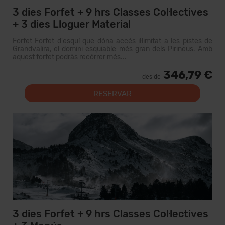
3 dies Forfet + 9 hrs Classes Col·lectives
+ 3 dies Lloguer Material
Forfet Forfet d'esquí que dóna accés il·limitat a les pistes de
Grandvalira, el domini esquiable més gran dels Pirineus. Amb
aquest forfet podràs recórrer més...
346,79 €
des de
RESERVAR
3 dies Forfet + 9 hrs Classes Col·lectives