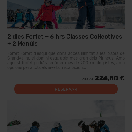
2 dies Forfet + 6 hrs Classes Col·lectives
+ 2 Menúis
Forfet Forfet d'esquí que dóna accés il·limitat a les pistes de
Grandvalira, el domini esquiable més gran dels Pirineus. Amb
aquest forfet podràs recórrer més de 200 km de pistes, amb
opcions per a tots els nivells, instal·lacion...
224,80 €
des de
RESERVAR