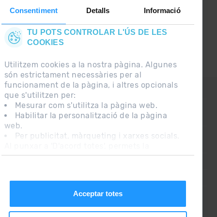
Consentiment
Detalls
Informació
TU POTS CONTROLAR L'ÚS DE LES
COOKIES
Utilitzem cookies a la nostra pàgina. Algunes
són estrictament necessàries per al
funcionament de la pàgina, i altres opcionals
CONTACTE
que s'utilitzen per:
Mesurar com s'utilitza la pàgina web.
Habilitar la personalització de la pàgina
PREGUNTES FREQÜENTS
web.
Per publicitat, màrqueting i xarxes socials.
Al punxar a 'D'acord totes', permets la
NOTA LEGAL
instal·lació de les cookies. Si prefereixes
INFORMACIÓ ADDICIONAL RGPDUE
configurar-les tu mateix, punxa a 'Configura'.
CONDICIONS DE VENDA
Acceptar totes