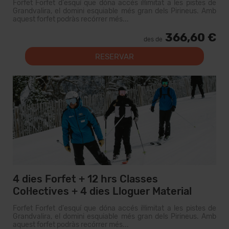
Forfet Forfet d'esquí que dóna accés il·limitat a les pistes de
Grandvalira, el domini esquiable més gran dels Pirineus. Amb
aquest forfet podràs recórrer més...
366,60 €
des de
RESERVAR
4 dies Forfet + 12 hrs Classes
Col·lectives + 4 dies Lloguer Material
Forfet Forfet d'esquí que dóna accés il·limitat a les pistes de
Grandvalira, el domini esquiable més gran dels Pirineus. Amb
aquest forfet podràs recórrer més...