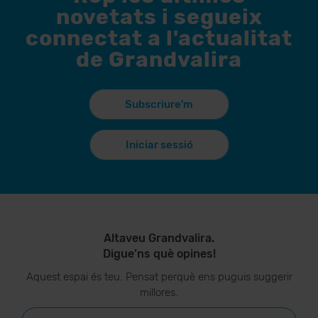
novetats i segueix
connectat a l'actualitat
de Grandvalira
Subscriure'm
Iniciar sessió
Altaveu Grandvalira.
Digue’ns què opines!
Aquest espai és teu. Pensat perquè ens puguis suggerir
millores.