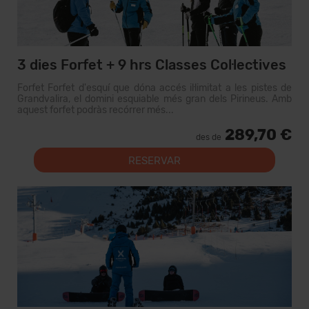
3 dies Forfet + 9 hrs Classes Col·lectives
Forfet Forfet d'esquí que dóna accés il·limitat a les pistes de
Grandvalira, el domini esquiable més gran dels Pirineus. Amb
aquest forfet podràs recórrer més...
289,70 €
des de
RESERVAR