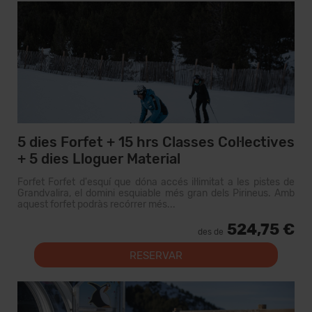
5 dies Forfet + 15 hrs Classes Col·lectives
+ 5 dies Lloguer Material
Forfet Forfet d'esquí que dóna accés il·limitat a les pistes de
Grandvalira, el domini esquiable més gran dels Pirineus. Amb
aquest forfet podràs recórrer més...
524,75 €
des de
RESERVAR