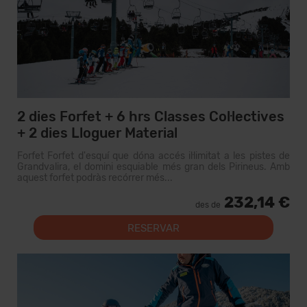
2 dies Forfet + 6 hrs Classes Col·lectives
+ 2 dies Lloguer Material
Forfet Forfet d'esquí que dóna accés il·limitat a les pistes de
Grandvalira, el domini esquiable més gran dels Pirineus. Amb
aquest forfet podràs recórrer més...
232,14 €
des de
RESERVAR