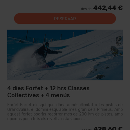
442,44 €
des de
RESERVAR
4 dies Forfet + 12 hrs Classes
Col·lectives + 4 menús
Forfet Forfet d'esquí que dóna accés il·limitat a les pistes de
Grandvalira, el domini esquiable més gran dels Pirineus. Amb
aquest forfet podràs recórrer més de 200 km de pistes, amb
opcions per a tots els nivells, instal·lacion...
428,60 €