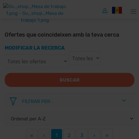
Ofertes que coincideixen amb la teva cerca
MODIFICAR LA RECERCA
BUSCAR
FILTRAR PER...
«
‹
1
2
3
›
»