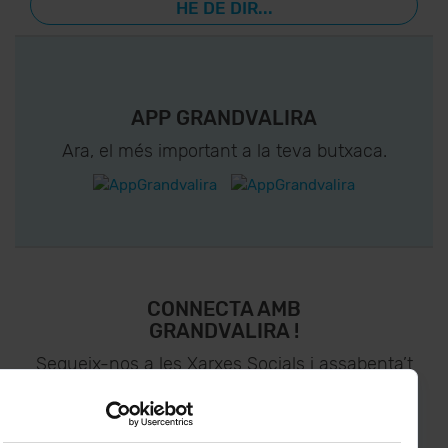
HE DE DIR...
APP GRANDVALIRA
Ara, el més important a la teva butxaca.
CONNECTA AMB
GRANDVALIRA !
Segueix-nos a les Xarxes Socials i assabenta’t
de
lo últim el primer :)