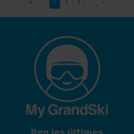
«
‹
1
2
3
›
»
Rep les últimes