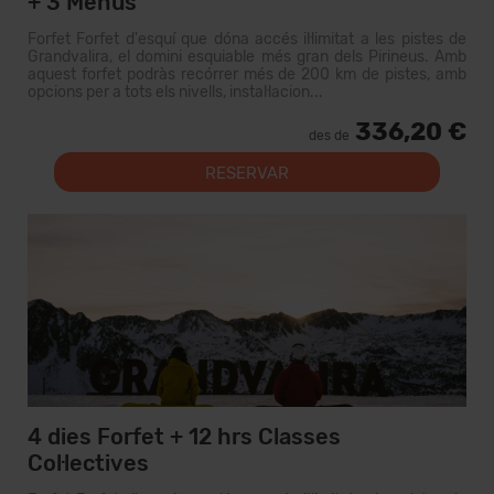
+ 3 Menús
Forfet Forfet d'esquí que dóna accés il·limitat a les pistes de
Grandvalira, el domini esquiable més gran dels Pirineus. Amb
aquest forfet podràs recórrer més de 200 km de pistes, amb
opcions per a tots els nivells, instal·lacion...
336,20 €
des de
RESERVAR
4 dies Forfet + 12 hrs Classes
Col·lectives