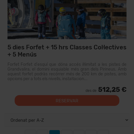
5 dies Forfet + 15 hrs Classes Col·lectives
+ 5 Menús
Forfet Forfet d'esquí que dóna accés il·limitat a les pistes de
Grandvalira, el domini esquiable més gran dels Pirineus. Amb
aquest forfet podràs recórrer més de 200 km de pistes, amb
opcions per a tots els nivells, instal·lacion...
512,25 €
des de
RESERVAR