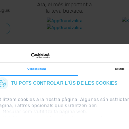
Ara, el més important a
uguis
la teva butxaca.
Consentiment
Detalls
TU POTS CONTROLAR L'ÚS DE LES COOKIES
freqüents
Nota Legal
Informació addicional RGPD
tilitzem cookies a la nostra pàgina. Algunes són estrict
àgina, i altres opcionals que s'utilitzen per:
Mesurar com s'utilitza la pàgina web.
Habilitar la personalització de la pàgina web.
Per publicitat, màrqueting i xarxes socials.