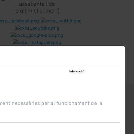
assabenta’t de
lo últim el primer :)
Informació
UE
Condicions de venda
ament necessàries per al funcionament de la