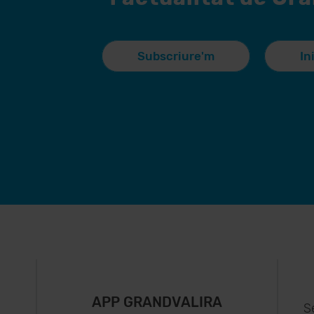
Subscriure'm
In
APP GRANDVALIRA
S