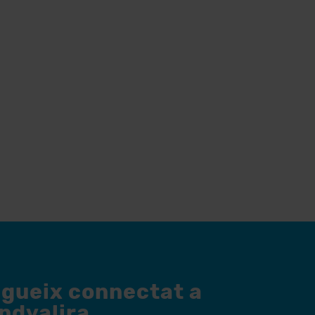
egueix connectat a
andvalira