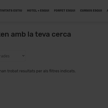
TIVITATS ESTIU
HOTEL + ESQUI
FORFET ESQUI
CURSOS ESQUI
xen amb la teva cerca
han trobat resultats per als filtres indicats.