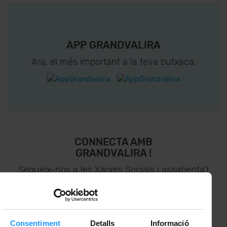
APP GRANDVALIRA
Ara, el més important a la teva butxaca.
CONNECTA AMB
GRANDVALIRA !
Segueix-nos a les Xarxes Socials i assabenta’t
de
lo últim el primer :)
Consentiment
Detalls
Informació