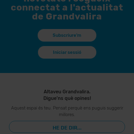
connectat a l'actualitat
de Grandvalira
Subscriure'm
Iniciar sessió
Altaveu Grandvalira.
Digue’ns què opines!
Aquest espai és teu. Pensat perquè ens puguis suggerir
millores.
HE DE DIR...