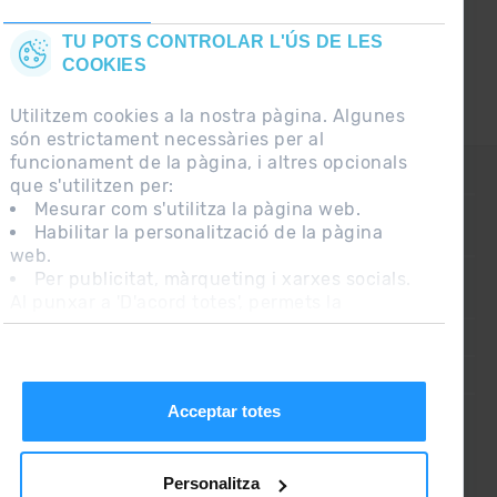
TU POTS CONTROLAR L'ÚS DE LES
COOKIES
Utilitzem cookies a la nostra pàgina. Algunes
són estrictament necessàries per al
funcionament de la pàgina, i altres opcionals
CONTACTE
que s'utilitzen per:
Mesurar com s'utilitza la pàgina web.
Habilitar la personalització de la pàgina
PREGUNTES FREQÜENTS
web.
Per publicitat, màrqueting i xarxes socials.
Al punxar a 'D'acord totes', permets la
NOTA LEGAL
instal·lació de les cookies. Si prefereixes
INFORMACIÓ ADDICIONAL RGPDUE
configurar-les tu mateix, punxa a 'Configura'.
CONDICIONS DE VENDA
Acceptar totes
Personalitza