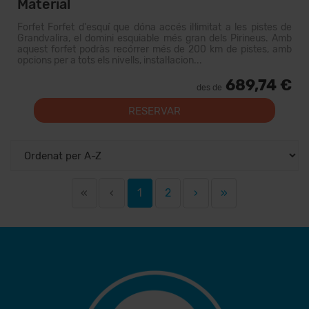
Material
Forfet Forfet d'esquí que dóna accés il·limitat a les pistes de
Grandvalira, el domini esquiable més gran dels Pirineus. Amb
aquest forfet podràs recórrer més de 200 km de pistes, amb
opcions per a tots els nivells, instal·lacion...
689,74 €
des de
RESERVAR
«
‹
1
2
›
»