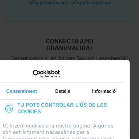
CONNECTA AMB
GRANDVALIRA !
Segueix-nos a les Xarxes Socials i assabenta’t
de
lo últim el primer :)
Consentiment
Detalls
Informació
TU POTS CONTROLAR L'ÚS DE LES
COOKIES
Utilitzem cookies a la nostra pàgina. Algunes
són estrictament necessàries per al
funcionament de la pàgina, i altres opcionals