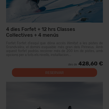
4 dies Forfet + 12 hrs Classes
Col·lectives + 4 menús
Forfet Forfet d'esquí que dóna accés il·limitat a les pistes de
Grandvalira, el domini esquiable més gran dels Pirineus. Amb
aquest forfet podràs recórrer més de 200 km de pistes, amb
opcions per a tots els nivells, instal·lacion...
428,60 €
des de
RESERVAR