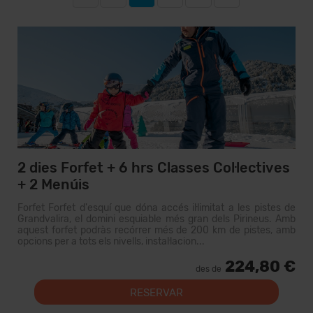
2 dies Forfet + 6 hrs Classes Col·lectives
+ 2 Menúis
Forfet Forfet d'esquí que dóna accés il·limitat a les pistes de
Grandvalira, el domini esquiable més gran dels Pirineus. Amb
aquest forfet podràs recórrer més de 200 km de pistes, amb
opcions per a tots els nivells, instal·lacion...
224,80 €
des de
RESERVAR