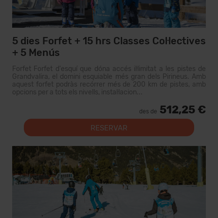
5 dies Forfet + 15 hrs Classes Col·lectives
+ 5 Menús
Forfet Forfet d'esquí que dóna accés il·limitat a les pistes de
Grandvalira, el domini esquiable més gran dels Pirineus. Amb
aquest forfet podràs recórrer més de 200 km de pistes, amb
opcions per a tots els nivells, instal·lacion...
512,25 €
des de
RESERVAR