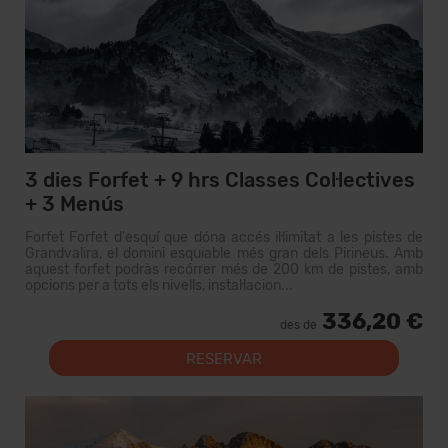
3 dies Forfet + 9 hrs Classes Col·lectives
+ 3 Menús
Forfet Forfet d'esquí que dóna accés il·limitat a les pistes de
Grandvalira, el domini esquiable més gran dels Pirineus. Amb
aquest forfet podràs recórrer més de 200 km de pistes, amb
opcions per a tots els nivells, instal·lacion...
336,20 €
des de
RESERVAR