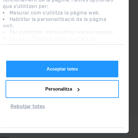
CONTACTE
que s'utilitzen per:
Mesurar com s'utilitza la pàgina web.
Habilitar la personalització de la pàgina
PREGUNTES FREQÜENTS
web.
Per publicitat, màrqueting i xarxes socials.
Al punxar a 'D'acord totes', permets la
NOTA LEGAL
instal·lació de les cookies. Si prefereixes
INFORMACIÓ ADDICIONAL RGPDUE
configurar-les tu mateix, punxa a 'Configura'.
CONDICIONS DE VENDA
Acceptar totes
Personalitza
Rebutjar totes
Grandvalira