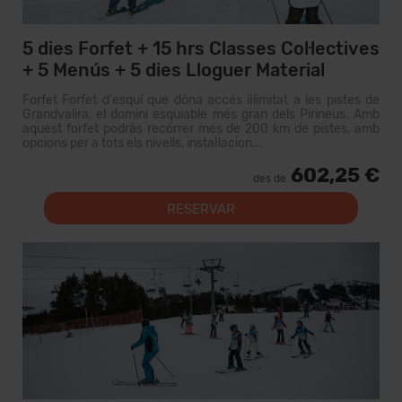
5 dies Forfet + 15 hrs Classes Col·lectives
+ 5 Menús + 5 dies Lloguer Material
Forfet Forfet d'esquí que dóna accés il·limitat a les pistes de
Grandvalira, el domini esquiable més gran dels Pirineus. Amb
aquest forfet podràs recórrer més de 200 km de pistes, amb
opcions per a tots els nivells, instal·lacion...
602,25 €
des de
RESERVAR