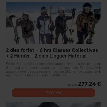
2 dies forfet + 6 hrs Classes Col·lectives
+ 2 Menús + 2 dies Lloguer Material
Forfet Forfet d'esquí que dóna accés il·limitat a les pistes de
Grandvalira, el domini esquiable més gran dels Pirineus. Amb
aquest forfet podràs recórrer més de 200 km de pistes, amb
opcions per a tots els nivells, instal·lacion...
277,24 €
des de
RESERVAR