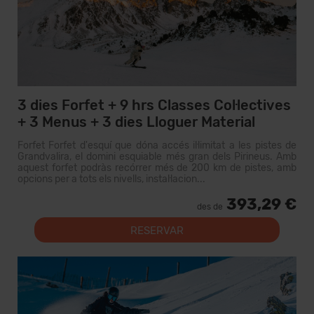
3 dies Forfet + 9 hrs Classes Col·lectives
+ 3 Menus + 3 dies Lloguer Material
Forfet Forfet d'esquí que dóna accés il·limitat a les pistes de
Grandvalira, el domini esquiable més gran dels Pirineus. Amb
aquest forfet podràs recórrer més de 200 km de pistes, amb
opcions per a tots els nivells, instal·lacion...
393,29 €
des de
RESERVAR