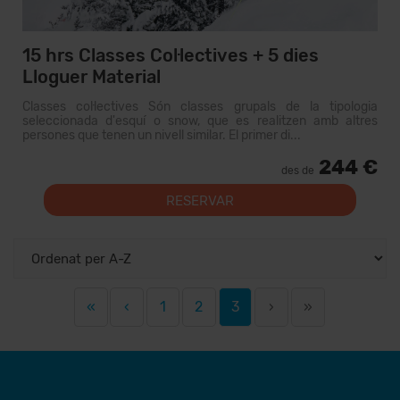
15 hrs Classes Col·lectives + 5 dies
Lloguer Material
Classes col·lectives Són classes grupals de la tipologia
seleccionada d'esquí o snow, que es realitzen amb altres
persones que tenen un nivell similar. El primer di...
244 €
des de
RESERVAR
«
‹
1
2
3
›
»