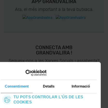
APP GRANDVALIRA
Ara, el més important a la teva butxaca.
CONNECTA AMB
GRANDVALIRA !
Segueix-nos a les Xarxes Socials i assabenta’t
de
lo últim el primer :)
Consentiment
Detalls
Informació
TU POTS CONTROLAR L'ÚS DE LES
COOKIES