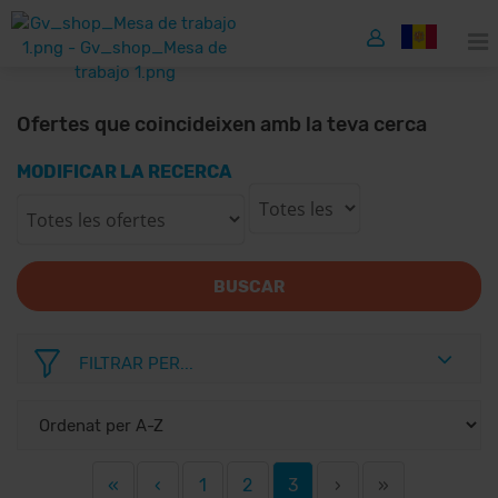
Ofertes que coincideixen amb la teva cerca
MODIFICAR LA RECERCA
BUSCAR
FILTRAR PER...
«
‹
1
2
3
›
»