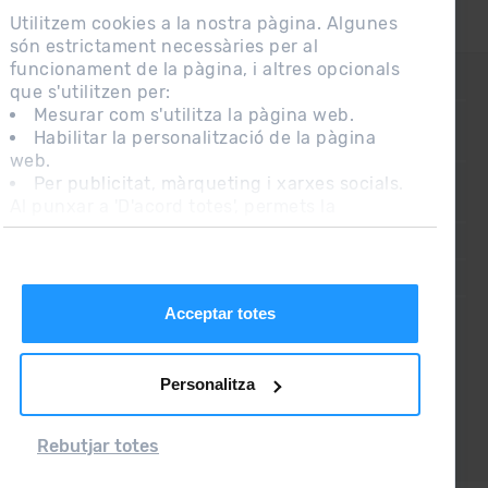
Utilitzem cookies a la nostra pàgina. Algunes
són estrictament necessàries per al
funcionament de la pàgina, i altres opcionals
CONTACTE
que s'utilitzen per:
Mesurar com s'utilitza la pàgina web.
Habilitar la personalització de la pàgina
PREGUNTES FREQÜENTS
web.
Per publicitat, màrqueting i xarxes socials.
Al punxar a 'D'acord totes', permets la
NOTA LEGAL
instal·lació de les cookies. Si prefereixes
INFORMACIÓ ADDICIONAL RGPDUE
configurar-les tu mateix, punxa a 'Configura'.
CONDICIONS DE VENDA
Acceptar totes
Personalitza
Rebutjar totes