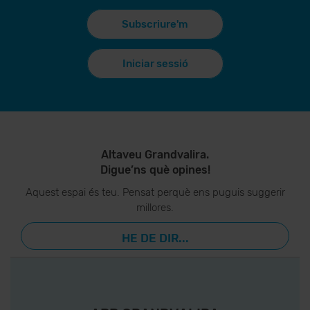
Subscriure'm
Iniciar sessió
Altaveu Grandvalira.
Digue’ns què opines!
Aquest espai és teu. Pensat perquè ens puguis suggerir
millores.
HE DE DIR...