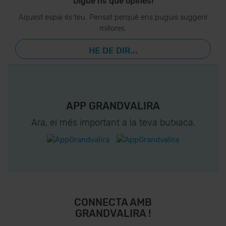
Digue’ns què opines!
Aquest espai és teu. Pensat perquè ens puguis suggerir
millores.
HE DE DIR...
APP GRANDVALIRA
Ara, el més important a la teva butxaca.
CONNECTA AMB
GRANDVALIRA !