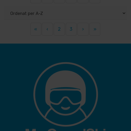
«
‹
2
3
›
»