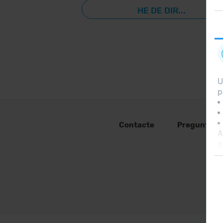
HE DE DIR...
U
p
Contacte
Preguntes 
A
p