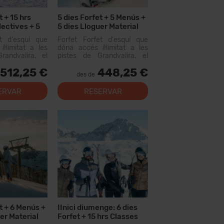
t + 15 hrs
5 dies Forfet + 5 Menús +
lectives + 5
5 dies Lloguer Material
et d'esquí que
Forfet Forfet d'esquí que
l·limitat a les
dóna accés il·limitat a les
randvalira, el
pistes de Grandvalira, el
iable més gran
domini esquiable més gran
512,25 €
448,25 €
us. Amb aquest
dels Pirineus. Amb aquest
des de
s recórrer més
forfet podràs recórrer més
e pistes, amb
de 200 km de pistes, amb
ERVAR
RESERVAR
tots els nivells,
opcions per a tots els nivells,
instal·lacion...
t + 6 Menús +
IInici diumenge: 6 dies
er Material
Forfet + 15 hrs Classes