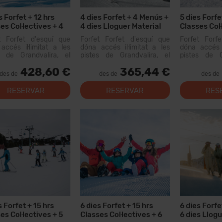
s Forfet + 12 hrs
4 dies Forfet + 4 Menús +
5 dies Forfe
es Col·lectives + 4
4 dies Lloguer Material
Classes Col·
ús
Menús
t Forfet d'esquí que
Forfet Forfet d'esquí que
Forfet Forf
accés il·limitat a les
dóna accés il·limitat a les
dóna accés i
s de Grandvalira, el
pistes de Grandvalira, el
pistes de G
i esquiable més gran
domini esquiable més gran
domini esqu
428,60 €
365,44 €
Pirineus. Amb aquest
dels Pirineus. Amb aquest
dels Pirine
des de
des de
des de
t podràs recórrer més
forfet podràs recórrer més
forfet podrà
0 km de pistes, amb
de 200 km de pistes, amb
de 200 km d
RESERVAR
RESERVAR
RES
s per a tots els nivells,
opcions per a tots els nivells,
opcions per a 
lacion...
instal·lacion...
instal·lacion...
s Forfet + 15 hrs
6 dies Forfet + 15 hrs
6 dies Forfe
es Col·lectives + 5
Classes Col·lectives + 6
6 dies Llogu