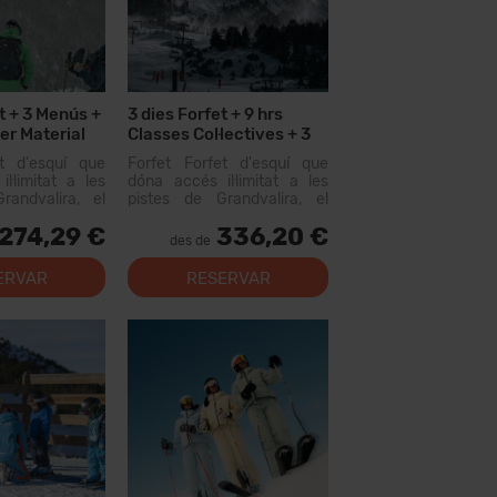
t + 3 Menús +
3 dies Forfet + 9 hrs
er Material
Classes Col·lectives + 3
Menús
et d'esquí que
Forfet Forfet d'esquí que
l·limitat a les
dóna accés il·limitat a les
randvalira, el
pistes de Grandvalira, el
iable més gran
domini esquiable més gran
274,29 €
336,20 €
us. Amb aquest
dels Pirineus. Amb aquest
des de
s recórrer més
forfet podràs recórrer més
e pistes, amb
de 200 km de pistes, amb
ERVAR
RESERVAR
tots els nivells,
opcions per a tots els nivells,
instal·lacion...