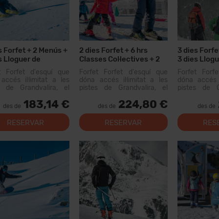
s Forfet + 2 Menús +
2 dies Forfet + 6 hrs
3 dies Forfe
s Lloguer de
Classes Col·lectives + 2
3 dies Llogu
ial
Menúis
t Forfet d'esquí que
Forfet Forfet d'esquí que
Forfet Forf
accés il·limitat a les
dóna accés il·limitat a les
dóna accés i
s de Grandvalira, el
pistes de Grandvalira, el
pistes de G
i esquiable més gran
domini esquiable més gran
domini esqu
183,14 €
224,80 €
Pirineus. Amb aquest
dels Pirineus. Amb aquest
dels Pirine
des de
des de
des de
t podràs recórrer més
forfet podràs recórrer més
forfet podrà
0 km de pistes, amb
de 200 km de pistes, amb
de 200 km d
RESERVAR
RESERVAR
RES
s per a tots els nivells,
opcions per a tots els nivells,
opcions per a 
lacion...
instal·lacion...
instal·lacion...