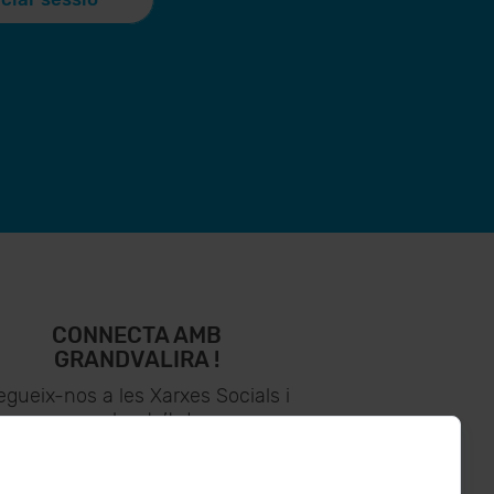
CONNECTA AMB
GRANDVALIRA !
egueix-nos a les Xarxes Socials i
assabenta’t de
lo últim el primer :)