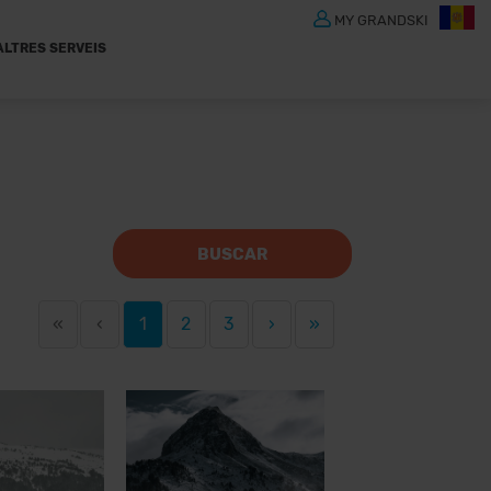
MY GRANDSKI
ALTRES SERVEIS
BUSCAR
«
‹
1
2
3
›
»