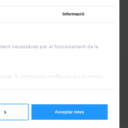
Informació
ament necessàries per al funcionament de la
UE
Condicions de venda
cookies. Si prefereixes configurar-les tu mateix,
Acceptar totes