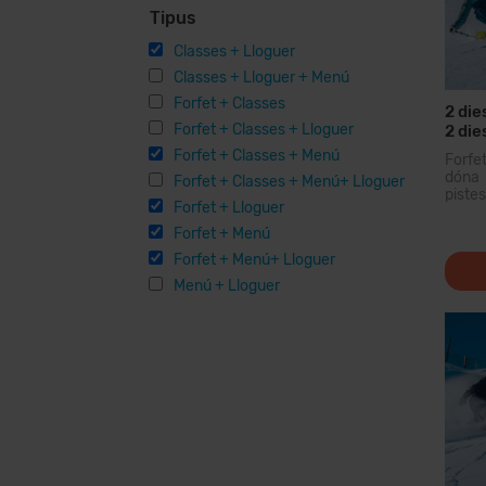
Tipus
Classes + Lloguer
Classes + Lloguer + Menú
Forfet + Classes
2 die
Forfet + Classes + Lloguer
2 die
Mater
Forfet + Classes + Menú
Forfe
dóna 
Forfet + Classes + Menú+ Lloguer
piste
Forfet + Lloguer
domin
dels 
Forfet + Menú
forfe
Forfet + Menú+ Lloguer
de 20
opcion
Menú + Lloguer
instal·