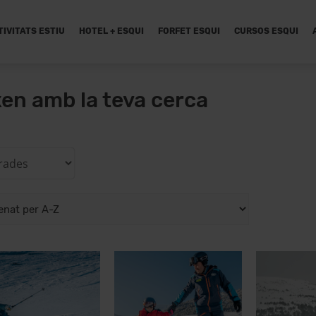
TIVITATS ESTIU
HOTEL + ESQUI
FORFET ESQUI
CURSOS ESQUI
xen amb la teva cerca