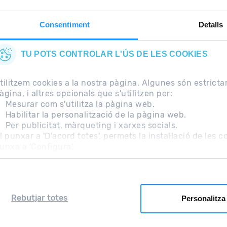
Consentiment
Detalls
TU POTS CONTROLAR L'ÚS DE LES COOKIES
tilitzem cookies a la nostra pàgina. Algunes són estrict
àgina, i altres opcionals que s'utilitzen per:
Mesurar com s'utilitza la pàgina web.
Habilitar la personalització de la pàgina web.
Per publicitat, màrqueting i xarxes socials.
freqüents
Nota Legal
Informació addicional RGPD
l punxar a 'D'acord totes', permets la instal·lació de les 
unxa a 'Configura'.
Rebutjar totes
Personalitza