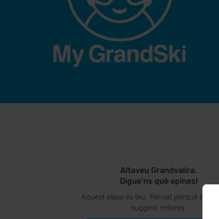
Altaveu Grandvalira.
Digue’ns què opines!
Aquest espai és teu. Pensat perquè ens p
suggerir millores.