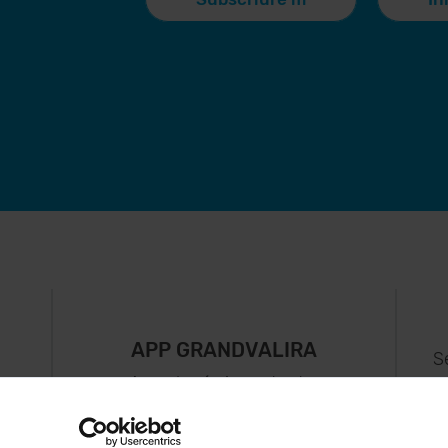
APP GRANDVALIRA
S
Ara, el més important a
uguis
la teva butxaca.