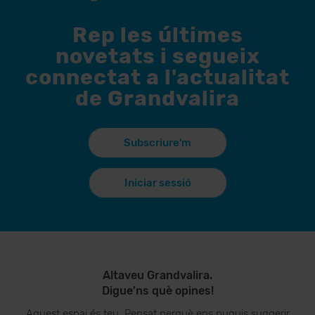
Rep les últimes
novetats i segueix
connectat a l'actualitat
de Grandvalira
Subscriure'm
Iniciar sessió
Altaveu Grandvalira.
Digue’ns què opines!
Aquest espai és teu. Pensat perquè ens puguis suggerir