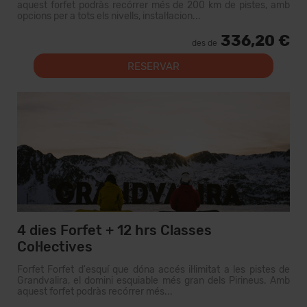
aquest forfet podràs recórrer més de 200 km de pistes, amb
opcions per a tots els nivells, instal·lacion...
336,20 €
des de
RESERVAR
4 dies Forfet + 12 hrs Classes
Col·lectives
Forfet Forfet d'esquí que dóna accés il·limitat a les pistes de
Grandvalira, el domini esquiable més gran dels Pirineus. Amb
aquest forfet podràs recórrer més...