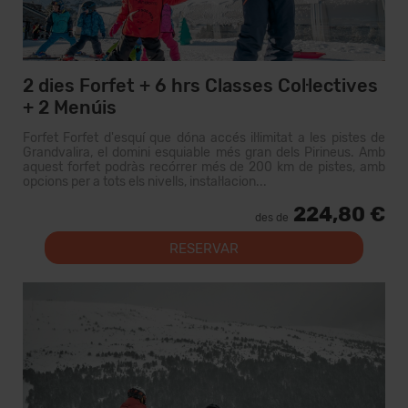
2 dies Forfet + 6 hrs Classes Col·lectives
+ 2 Menúis
Forfet Forfet d'esquí que dóna accés il·limitat a les pistes de
Grandvalira, el domini esquiable més gran dels Pirineus. Amb
aquest forfet podràs recórrer més de 200 km de pistes, amb
opcions per a tots els nivells, instal·lacion...
224,80 €
des de
RESERVAR