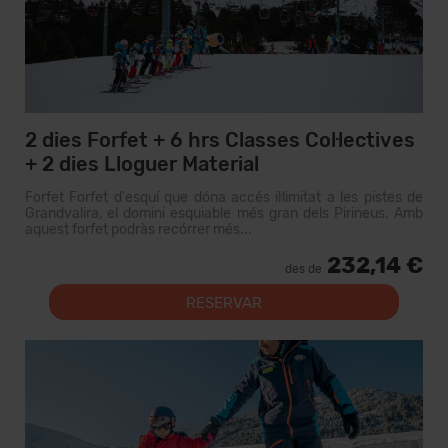
2 dies Forfet + 6 hrs Classes Col·lectives
+ 2 dies Lloguer Material
Forfet Forfet d'esquí que dóna accés il·limitat a les pistes de
Grandvalira, el domini esquiable més gran dels Pirineus. Amb
aquest forfet podràs recórrer més...
232,14 €
des de
RESERVAR