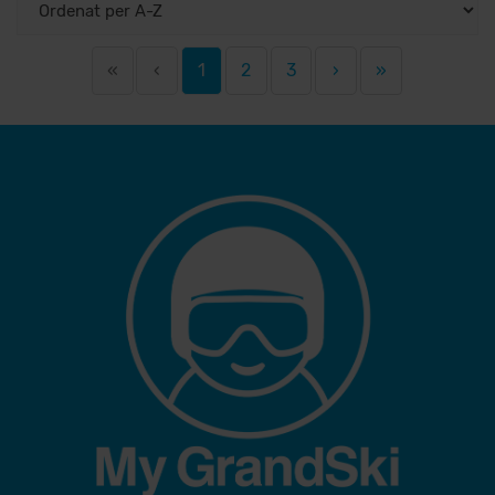
«
‹
1
2
3
›
»