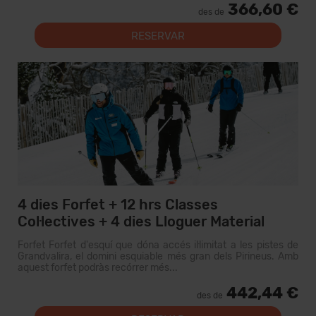
366,60 €
des de
RESERVAR
4 dies Forfet + 12 hrs Classes
Col·lectives + 4 dies Lloguer Material
Forfet Forfet d'esquí que dóna accés il·limitat a les pistes de
Grandvalira, el domini esquiable més gran dels Pirineus. Amb
aquest forfet podràs recórrer més...
442,44 €
des de