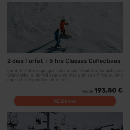
2 dies Forfet + 6 hrs Classes Col·lectives
Forfet Forfet d'esquí que dóna accés il·limitat a les pistes de
Grandvalira, el domini esquiable més gran dels Pirineus. Amb
aquest forfet podràs recórrer més...
193,80 €
des de
RESERVAR