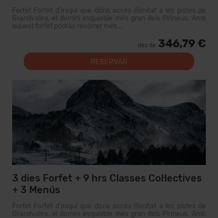
Forfet Forfet d'esquí que dóna accés il·limitat a les pistes de
Grandvalira, el domini esquiable més gran dels Pirineus. Amb
aquest forfet podràs recórrer més...
346,79 €
des de
RESERVAR
3 dies Forfet + 9 hrs Classes Col·lectives
+ 3 Menús
Forfet Forfet d'esquí que dóna accés il·limitat a les pistes de
Grandvalira, el domini esquiable més gran dels Pirineus. Amb