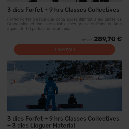
3 dies Forfet + 9 hrs Classes Col·lectives
Forfet Forfet d'esquí que dóna accés il·limitat a les pistes de
Grandvalira, el domini esquiable més gran dels Pirineus. Amb
aquest forfet podràs recórrer més...
289,70 €
des de
RESERVAR
3 dies Forfet + 9 hrs Classes Col·lectives
+ 3 dies Lloguer Material