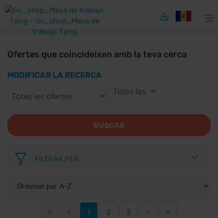
Ofertes que coincideixen amb la teva cerca
MODIFICAR LA RECERCA
BUSCAR
FILTRAR PER...
«
‹
1
2
3
›
»