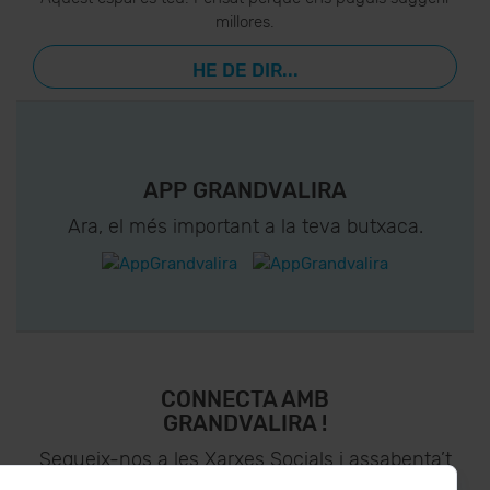
millores.
HE DE DIR...
APP GRANDVALIRA
Ara, el més important a la teva butxaca.
CONNECTA AMB
GRANDVALIRA !
Segueix-nos a les Xarxes Socials i assabenta’t
de