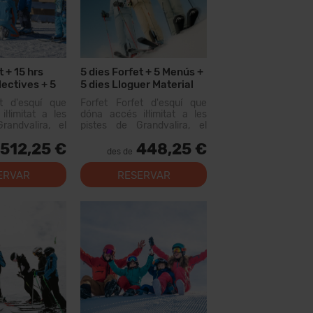
t + 15 hrs
5 dies Forfet + 5 Menús +
lectives + 5
5 dies Lloguer Material
et d'esquí que
Forfet Forfet d'esquí que
l·limitat a les
dóna accés il·limitat a les
randvalira, el
pistes de Grandvalira, el
iable més gran
domini esquiable més gran
512,25 €
448,25 €
us. Amb aquest
dels Pirineus. Amb aquest
des de
s recórrer més
forfet podràs recórrer més
e pistes, amb
de 200 km de pistes, amb
ERVAR
RESERVAR
tots els nivells,
opcions per a tots els nivells,
instal·lacion...