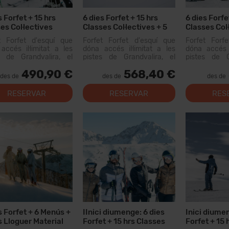
s Forfet + 15 hrs
6 dies Forfet + 15 hrs
6 dies Forfe
es Col·lectives
Classes Col·lectives + 5
Classes Col·
Menús
dies Llogue
t Forfet d'esquí que
Forfet Forfet d'esquí que
Forfet Forf
accés il·limitat a les
dóna accés il·limitat a les
dóna accés i
s de Grandvalira, el
pistes de Grandvalira, el
pistes de G
i esquiable més gran
domini esquiable més gran
domini esqu
490,90 €
568,40 €
Pirineus. Amb aquest
dels Pirineus. Amb aquest
dels Pirine
des de
des de
des de
 podràs recórrer més...
forfet podràs recórrer més
forfet podràs
de 200 km de pistes, amb
RESERVAR
RESERVAR
RES
opcions per a tots els nivells,
instal·lacion...
s Forfet + 6 Menús +
IInici diumenge: 6 dies
Inici diumen
s Lloguer Material
Forfet + 15 hrs Classes
Forfet + 15 