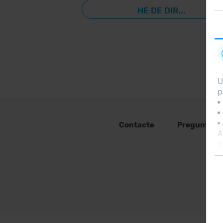
HE DE DIR...
U
p
Contacte
Preguntes 
A
p