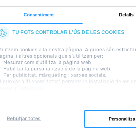
Consentiment
Detalls
TU POTS CONTROLAR L'ÚS DE LES COOKIES
tilitzem cookies a la nostra pàgina. Algunes són estrict
àgina, i altres opcionals que s'utilitzen per:
Mesurar com s'utilitza la pàgina web.
Habilitar la personalització de la pàgina web.
Per publicitat, màrqueting i xarxes socials.
freqüents
Nota Legal
Informació addicional RGPD
l punxar a 'D'acord totes', permets la instal·lació de les 
unxa a 'Configura'.
Rebutjar totes
Personalitza