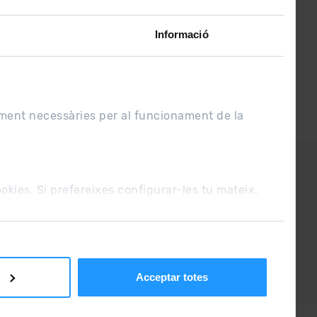
Informació
ament necessàries per al funcionament de la
UE
Condicions de venda
cookies. Si prefereixes configurar-les tu mateix,
Acceptar totes