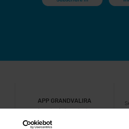
APP GRANDVALIRA
S
Ara, el més important a
uguis
la teva butxaca.