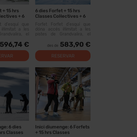
t + 15 hrs
6 dies Forfet + 15 hrs
lectives + 6
Classes Col·lectives + 6
r Material
Menús
et d'esquí que
Forfet Forfet d'esquí que
l·limitat a les
dóna accés il·limitat a les
randvalira, el
pistes de Grandvalira, el
iable més gran
domini esquiable més gran
596,74 €
583,90 €
us. Amb aquest
dels Pirineus. Amb aquest
des de
 recórrer més...
forfet podràs recórrer més
de 200 km de pistes, amb
ERVAR
RESERVAR
opcions per a tots els nivells,
instal·lacion...
ge: 6 dies
Inici diumenge: 6 Forfets
hrs Classes
+ 15 hrs Classes