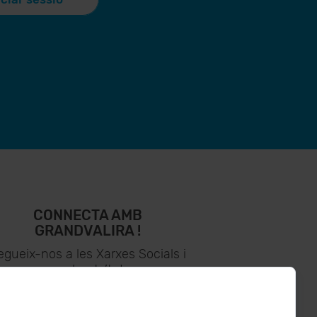
CONNECTA AMB
GRANDVALIRA !
egueix-nos a les Xarxes Socials i
assabenta’t de
lo últim el primer :)