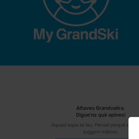
Altaveu Grandvalira.
Digue’ns què opines!
Aquest espai és teu. Pensat perquè ens p
suggerir millores.