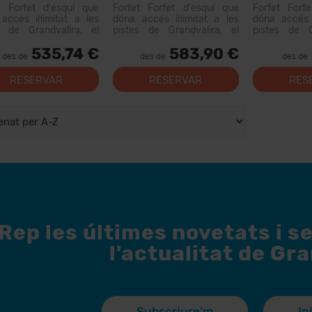
Col·lectives + 6 Menús
Col·lectives
t Forfet d'esquí que
Forfet Forfet d'esquí que
Forfet Forf
Lloguer Mat
accés il·limitat a les
dóna accés il·limitat a les
dóna accés i
s de Grandvalira, el
pistes de Grandvalira, el
pistes de G
i esquiable més gran
domini esquiable més gran
domini esqu
535,74 €
583,90 €
Pirineus. Amb aquest
dels Pirineus. Amb aquest
dels Pirine
des de
des de
des de
t podràs recórrer més
forfet podràs recórrer més
forfet podràs
0 km de pistes, amb
de 200 km de pistes, amb
RESERVAR
RESERVAR
RES
s per a tots els nivells,
opcions per a tots els nivells,
lacion...
instal·lacion...
Rep les últimes novetats i s
l'actualitat de Gr
Subscriure'm
In