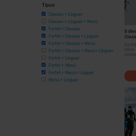
Tipus
Classes + Lloguer
Classes + Lloguer + Menú
Forfet + Classes
5 die
Forfet + Classes + Lloguer
Class
Forfet + Classes + Menú
Forfe
dóna 
Forfet + Classes + Menú+ Lloguer
piste
Forfet + Lloguer
domin
dels 
Forfet + Menú
forfet
Forfet + Menú+ Lloguer
Menú + Lloguer