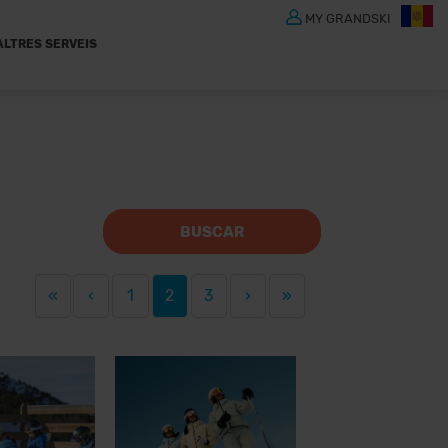
MY GRANDSKI
ALTRES SERVEIS
BUSCAR
«
‹
1
2
3
›
»