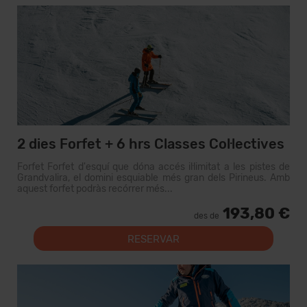
2 dies Forfet + 6 hrs Classes Col·lectives
Forfet Forfet d'esquí que dóna accés il·limitat a les pistes de
Grandvalira, el domini esquiable més gran dels Pirineus. Amb
aquest forfet podràs recórrer més...
193,80 €
des de
RESERVAR