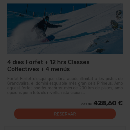
4 dies Forfet + 12 hrs Classes
Col·lectives + 4 menús
Forfet Forfet d'esquí que dóna accés il·limitat a les pistes de
Grandvalira, el domini esquiable més gran dels Pirineus. Amb
aquest forfet podràs recórrer més de 200 km de pistes, amb
opcions per a tots els nivells, instal·lacion...
428,60 €
des de
RESERVAR