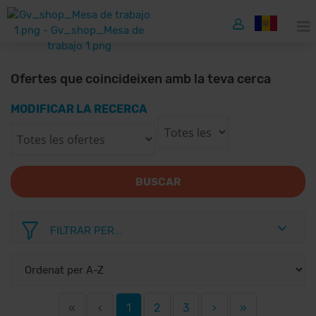
Ofertes que coincideixen amb la teva cerca
MODIFICAR LA RECERCA
BUSCAR
FILTRAR PER...
«
‹
1
2
3
›
»