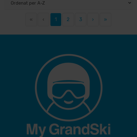
«
‹
1
2
3
›
»