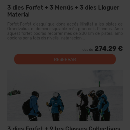
3 dies Forfet + 3 Menús + 3 dies Lloguer
Material
Forfet Forfet d'esquí que dóna accés il·limitat a les pistes de
Grandvalira, el domini esquiable més gran dels Pirineus. Amb
aquest forfet podràs recórrer més de 200 km de pistes, amb
opcions per a tots els nivells, instal·lacion...
274,29 €
des de
RESERVAR
3 dies Forfet + 9 hrs Classes Col·lectives