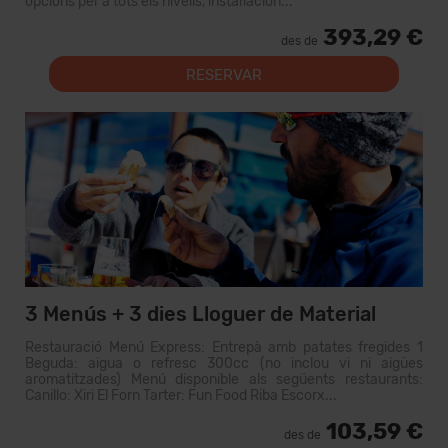
opcions per a tots els nivells, instal·lacion...
393,29 €
des de
RESERVAR
3 Menús + 3 dies Lloguer de Material
Restauració Menú Express: Entrepà amb patates fregides 1
Beguda: aigua o refresc 300cc (no inclou vi ni aigües
aromatitzades) Menú disponible als següents restaurants:
Canillo: Xiri El Forn Tarter: Fun Food Riba Escorx...
103,59 €
des de