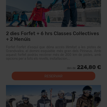
2 dies Forfet + 6 hrs Classes Col·lectives
+ 2 Menúis
Forfet Forfet d'esquí que dóna accés il·limitat a les pistes de
Grandvalira, el domini esquiable més gran dels Pirineus. Amb
aquest forfet podràs recórrer més de 200 km de pistes, amb
opcions per a tots els nivells, instal·lacion...
224,80 €
des de
RESERVAR