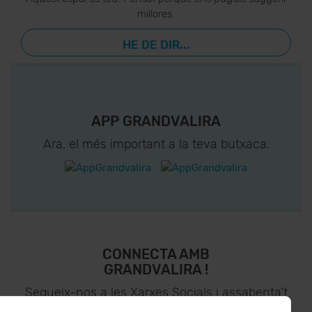
millores.
HE DE DIR...
APP GRANDVALIRA
Ara, el més important a la teva butxaca.
CONNECTA AMB
GRANDVALIRA !
Segueix-nos a les Xarxes Socials i assabenta’t
de