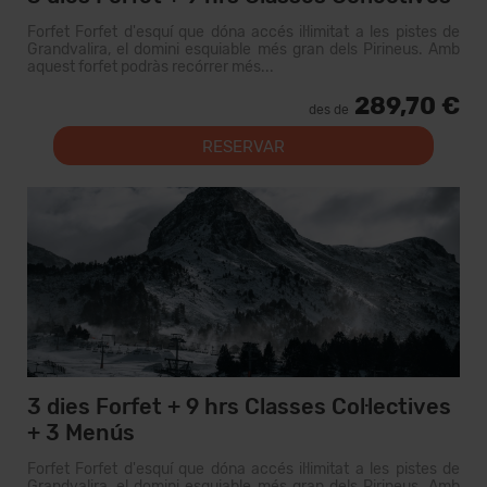
Forfet Forfet d'esquí que dóna accés il·limitat a les pistes de
Grandvalira, el domini esquiable més gran dels Pirineus. Amb
aquest forfet podràs recórrer més...
289,70 €
des de
RESERVAR
3 dies Forfet + 9 hrs Classes Col·lectives
+ 3 Menús
Forfet Forfet d'esquí que dóna accés il·limitat a les pistes de
Grandvalira, el domini esquiable més gran dels Pirineus. Amb