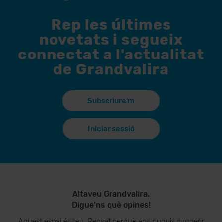
Rep les últimes
novetats i segueix
connectat a l'actualitat
de Grandvalira
Subscriure'm
Iniciar sessió
Altaveu Grandvalira.
Digue’ns què opines!
Aquest espai és teu. Pensat perquè ens puguis suggerir