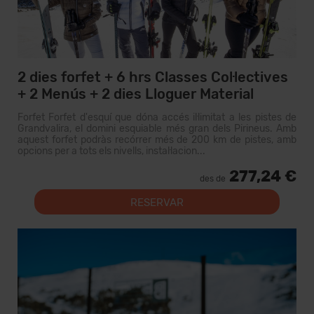
2 dies forfet + 6 hrs Classes Col·lectives
+ 2 Menús + 2 dies Lloguer Material
Forfet Forfet d'esquí que dóna accés il·limitat a les pistes de
Grandvalira, el domini esquiable més gran dels Pirineus. Amb
aquest forfet podràs recórrer més de 200 km de pistes, amb
opcions per a tots els nivells, instal·lacion...
277,24 €
des de
RESERVAR