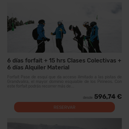
6 días forfait + 15 hrs Clases Colectivas +
6 días Alquiler Material
Forfait Pase de esquí que da acceso ilimitado a las pistas de
Grandvalira, el mayor dominio esquiable de los Pirineos. Con
este forfait podrás recorrer más de...
596,74 €
desde
RESERVAR