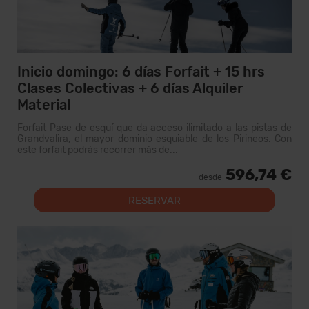
Inicio domingo: 6 días Forfait + 15 hrs
Clases Colectivas + 6 días Alquiler
Material
Forfait Pase de esquí que da acceso ilimitado a las pistas de
Grandvalira, el mayor dominio esquiable de los Pirineos. Con
este forfait podrás recorrer más de...
596,74 €
desde
RESERVAR