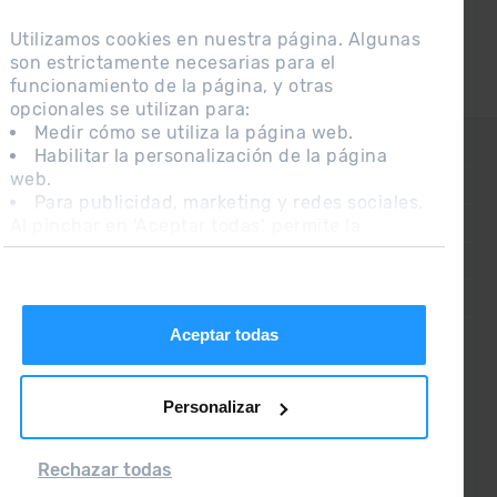
Utilizamos cookies en nuestra página. Algunas
son estrictamente necesarias para el
funcionamiento de la página, y otras
opcionales se utilizan para:
Medir cómo se utiliza la página web.
CONTACTO
Habilitar la personalización de la página
web.
PREGUNTAS FRECUENTES
Para publicidad, marketing y redes sociales.
Al pinchar en 'Aceptar todas', permite la
NOTA LEGAL
instalación de las cookies. Si prefieres
INFORMACIÓN ADICIONAL RGPDUE
configurarlas tú mismo, pincha en 'Configurar'.
CONDICIONES DE VENTA
Aceptar todas
Personalizar
Rechazar todas