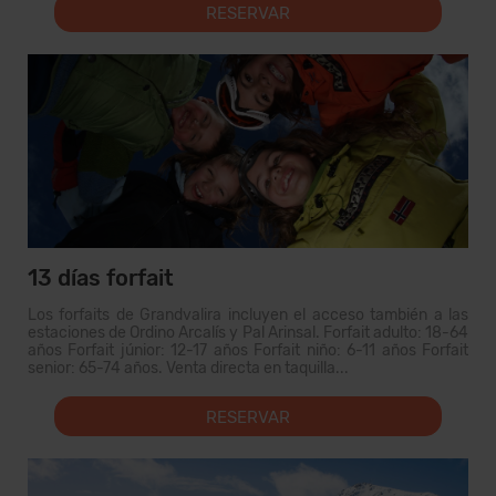
RESERVAR
13 días forfait
Los forfaits de Grandvalira incluyen el acceso también a las
estaciones de Ordino Arcalís y Pal Arinsal. Forfait adulto: 18-64
años Forfait júnior: 12-17 años Forfait niño: 6-11 años Forfait
senior: 65-74 años. Venta directa en taquilla...
RESERVAR