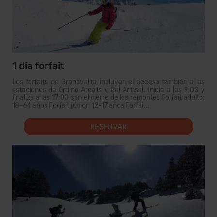
1 día forfait
Los forfaits de Grandvalira incluyen el acceso también a las
estaciones de Ordino Arcalís y Pal Arinsal. Inicia a las 9:00 y
finaliza a las 17:00 con el cierre de los remontes Forfait adulto:
18-64 años Forfait júnior: 12-17 años Forfai...
RESERVAR