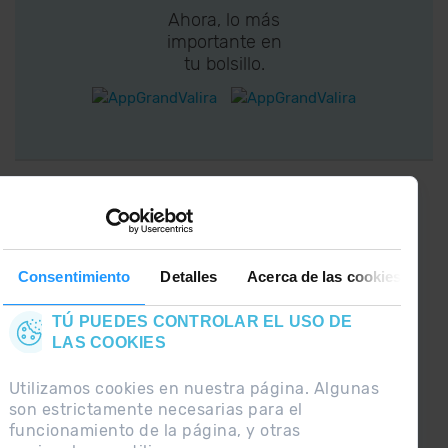
Ahora, lo más
importante en
tu bolsillo.
¡CONECTA CON
GRANDVALIRA!
Síguenos en las Redes Sociales y
Consentimiento
Detalles
Acerca de las cookies
entérate de lo último el primero :)
TÚ PUEDES CONTROLAR EL USO DE
LAS COOKIES
Utilizamos cookies en nuestra página. Algunas
son estrictamente necesarias para el
funcionamiento de la página, y otras