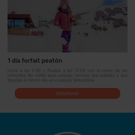
1 día forfait peatón
Inicia a las 9:00 y finaliza a las 17:00 con el cierre de los
remontes No válido para esquiar. Incluye dos subidas y dos
bajadas el mismo día, en cualquier telecabina.
RESERVAR