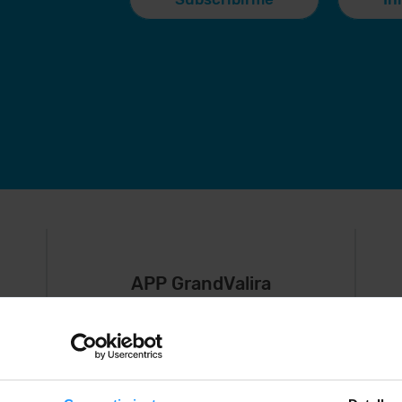
APP GrandValira
Ahora, lo más
S
importante en
e
,
tu bolsillo.