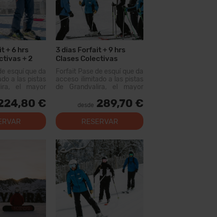
t + 6 hrs
3 dias Forfait + 9 hrs
ctivas + 2
Clases Colectivas
de esquí que da
Forfait Pase de esquí que da
ado a las pistas
acceso ilimitado a las pistas
ira, el mayor
de Grandvalira, el mayor
uiable de los
dominio esquiable de los
224,80 €
289,70 €
n este forfait
Pirineos. Con este forfait
desde
rer más de 200
podrás recorrer más de...
, con opciones
ERVAR
RESERVAR
 los niveles,
al...