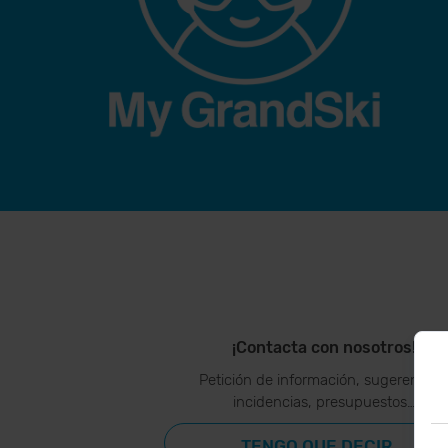
¡Contacta con nosotros!
Petición de información, sugerencias
incidencias, presupuestos…
TENGO QUE DECIR...