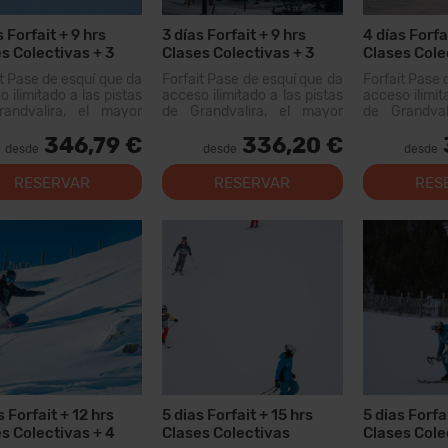
s Forfait + 9 hrs
3 días Forfait + 9 hrs
4 días Forfa
s Colectivas + 3
Clases Colectivas + 3
Clases Cole
Alquiler Material
Menús
it Pase de esquí que da
Forfait Pase de esquí que da
Forfait Pase 
 ilimitado a las pistas
acceso ilimitado a las pistas
acceso ilimit
andvalira, el mayor
de Grandvalira, el mayor
de Grandval
io esquiable de los
dominio esquiable de los
dominio esq
346,79 €
336,20 €
eos. Con este forfait
Pirineos. Con este forfait
Pirineos. Co
desde
desde
desde
 recorrer más de...
podrás recorrer más de 200
podrás recorr
km de pistas, con opciones
RESERVAR
RESERVAR
RES
para todos los niveles,
modernas instal...
s Forfait + 12 hrs
5 dias Forfait + 15 hrs
5 dias Forfa
s Colectivas + 4
Clases Colectivas
Clases Cole