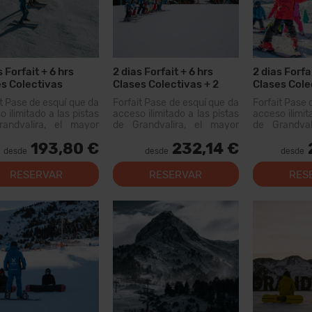
s Forfait + 6 hrs
2 dias Forfait + 6 hrs
2 dias Forfai
s Colectivas
Clases Colectivas + 2
Clases Cole
dias Alquiler Material
Menús
it Pase de esquí que da
Forfait Pase de esquí que da
Forfait Pase 
 ilimitado a las pistas
acceso ilimitado a las pistas
acceso ilimit
andvalira, el mayor
de Grandvalira, el mayor
de Grandval
io esquiable de los
dominio esquiable de los
dominio esq
193,80 €
232,14 €
eos. Con este forfait
Pirineos. Con este forfait
Pirineos. Co
desde
desde
desde
 recorrer más de...
podrás recorrer más de...
podrás recor
km de pistas
RESERVAR
RESERVAR
RES
para todos
modernas inst