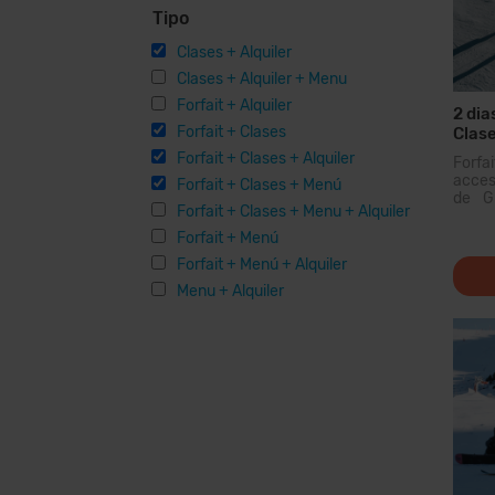
Tipo
Clases + Alquiler
Clases + Alquiler + Menu
Forfait + Alquiler
2 dia
Forfait + Clases
Clase
Forfait + Clases + Alquiler
Forfa
acceso
Forfait + Clases + Menú
de Gr
Forfait + Clases + Menu + Alquiler
domin
Pirin
Forfait + Menú
podrás
Forfait + Menú + Alquiler
Menu + Alquiler