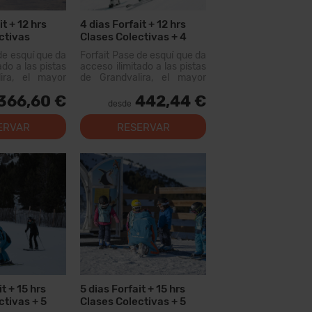
it + 12 hrs
4 dias Forfait + 12 hrs
ctivas
Clases Colectivas + 4
días Alquiler Material
de esquí que da
Forfait Pase de esquí que da
ado a las pistas
acceso ilimitado a las pistas
ira, el mayor
de Grandvalira, el mayor
uiable de los
dominio esquiable de los
366,60 €
442,44 €
n este forfait
Pirineos. Con este forfait
desde
er más de...
podrás recorrer más de...
ERVAR
RESERVAR
it + 15 hrs
5 dias Forfait + 15 hrs
ctivas + 5
Clases Colectivas + 5