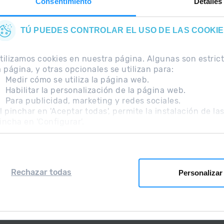
Consentimiento
Detalles
TÚ PUEDES CONTROLAR EL USO DE LAS COOKI
tilizamos cookies en nuestra página. Algunas son estri
a página, y otras opcionales se utilizan para:
Medir cómo se utiliza la página web.
Habilitar la personalización de la página web.
Para publicidad, marketing y redes sociales.
ecuentes
Nota Legal
Información adicional RGPD
l pinchar en 'Aceptar todas', permite la instalación de la
incha en 'Configurar'.
Rechazar todas
Personalizar
Grandvalira