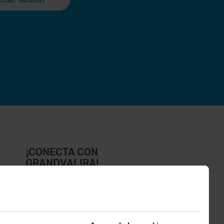
¡CONECTA CON
GRANDVALIRA!
íguenos en las Redes Sociales y
ntérate de lo último el primero :)