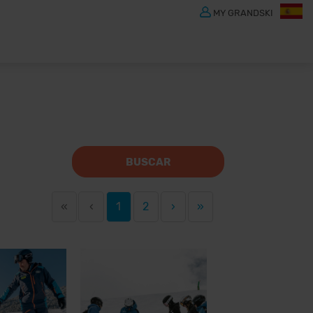
MY GRANDSKI
BUSCAR
«
‹
1
2
›
»