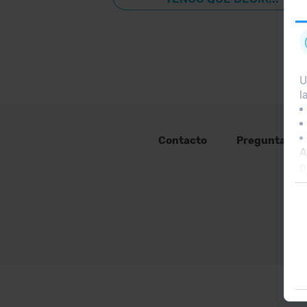
U
l
Contacto
Preguntas fr
A
p