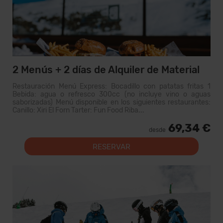
2 Menús + 2 días de Alquiler de Material
Restauración Menú Express: Bocadillo con patatas fritas 1
Bebida: agua o refresco 300cc (no incluye vino o aguas
saborizadas) Menú disponible en los siguientes restaurantes:
Canillo: Xiri El Forn Tarter: Fun Food Riba...
69,34 €
desde
RESERVAR