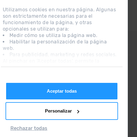
Utilizamos cookies en nuestra página. Algunas
son estrictamente necesarias para el
funcionamiento de la página, y otras
opcionales se utilizan para:
Medir cómo se utiliza la página web.
CONTACTO
Habilitar la personalización de la página
web.
PREGUNTAS FRECUENTES
Para publicidad, marketing y redes sociales.
Al pinchar en 'Aceptar todas', permite la
NOTA LEGAL
instalación de las cookies. Si prefieres
INFORMACIÓN ADICIONAL RGPDUE
configurarlas tú mismo, pincha en 'Configurar'.
CONDICIONES DE VENTA
Aceptar todas
Personalizar
Rechazar todas