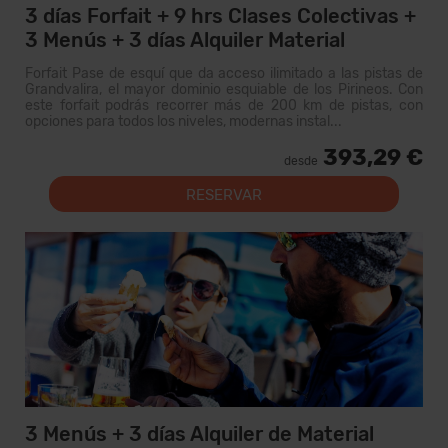
3 días Forfait + 9 hrs Clases Colectivas +
3 Menús + 3 días Alquiler Material
Forfait Pase de esquí que da acceso ilimitado a las pistas de
Grandvalira, el mayor dominio esquiable de los Pirineos. Con
este forfait podrás recorrer más de 200 km de pistas, con
opciones para todos los niveles, modernas instal...
393,29 €
desde
RESERVAR
3 Menús + 3 días Alquiler de Material