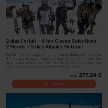
2 días Forfait + 6 hrs Clases Colectivas +
2 Menús + 2 dias Alquiler Material
Forfait Pase de esquí que da acceso ilimitado a las pistas de
Grandvalira, el mayor dominio esquiable de los Pirineos. Con
este forfait podrás recorrer más de 200 km de pistas, con
opciones para todos los niveles, modernas instal...
277,24 €
desde
RESERVAR