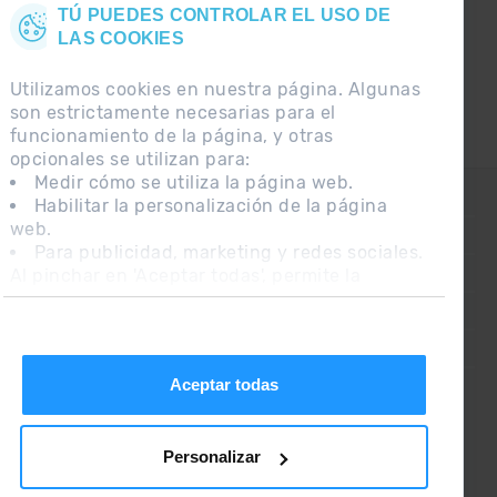
TÚ PUEDES CONTROLAR EL USO DE
LAS COOKIES
Utilizamos cookies en nuestra página. Algunas
son estrictamente necesarias para el
funcionamiento de la página, y otras
opcionales se utilizan para:
Medir cómo se utiliza la página web.
CONTACTO
Habilitar la personalización de la página
web.
PREGUNTAS FRECUENTES
Para publicidad, marketing y redes sociales.
Al pinchar en 'Aceptar todas', permite la
NOTA LEGAL
instalación de las cookies. Si prefieres
INFORMACIÓN ADICIONAL RGPDUE
configurarlas tú mismo, pincha en 'Configurar'.
CONDICIONES DE VENTA
Aceptar todas
Personalizar