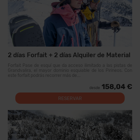
2 días Forfait + 2 días Alquiler de Material
Forfait Pase de esquí que da acceso ilimitado a las pistas de
Grandvalira, el mayor dominio esquiable de los Pirineos. Con
este forfait podrás recorrer más de...
158,04 €
desde
RESERVAR