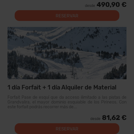
490,90 €
desde
RESERVAR
1 día Forfait + 1 día Alquiler de Material
Forfait Pase de esquí que da acceso ilimitado a las pistas de
Grandvalira, el mayor dominio esquiable de los Pirineos. Con
este forfait podrás recorrer más de...
81,62 €
desde
RESERVAR