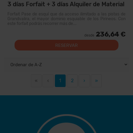
3 días Forfait + 3 días Alquiler de Material
Forfait Pase de esquí que da acceso ilimitado a las pistas de
Grandvalira, el mayor dominio esquiable de los Pirineos. Con
este forfait podrás recorrer más de...
236,64 €
desde
RESERVAR
«
‹
1
2
›
»