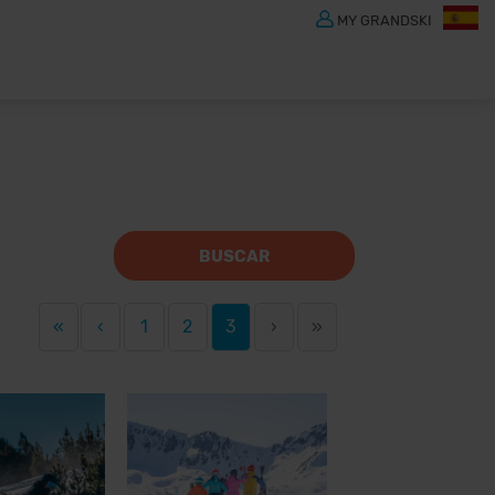
MY GRANDSKI
BUSCAR
«
‹
1
2
3
›
»