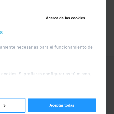
ntérate de lo último el primero :)
Acerca de las cookies
ES
ctamente necesarias para el funcionamiento de
UE
Condiciones de venta
s cookies. Si prefieres configurarlas tú mismo,
Aceptar todas