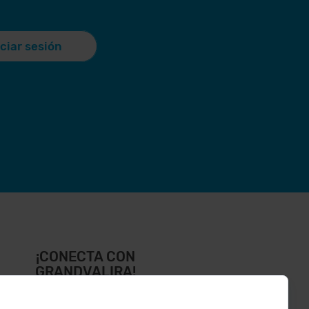
iciar sesión
¡CONECTA CON
GRANDVALIRA!
íguenos en las Redes Sociales y