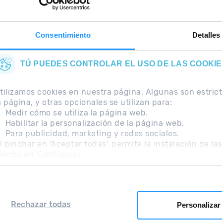
e
tu bolsillo.
Consentimiento
Detalles
TÚ PUEDES CONTROLAR EL USO DE LAS COOKI
tilizamos cookies en nuestra página. Algunas son estri
a página, y otras opcionales se utilizan para:
Medir cómo se utiliza la página web.
Habilitar la personalización de la página web.
Para publicidad, marketing y redes sociales.
ecuentes
Nota Legal
Información adicional RGPD
l pinchar en 'Aceptar todas', permite la instalación de la
incha en 'Configurar'.
Rechazar todas
Personalizar