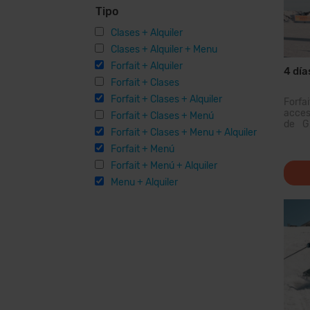
Tipo
Clases + Alquiler
Clases + Alquiler + Menu
Forfait + Alquiler
4 día
Forfait + Clases
Forfait + Clases + Alquiler
Forfa
acceso
Forfait + Clases + Menú
de Gr
Forfait + Clases + Menu + Alquiler
domin
Pirin
Forfait + Menú
podrá
Forfait + Menú + Alquiler
km de
para
Menu + Alquiler
modern