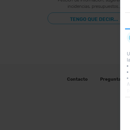
incidencias, presupuestos…
TENGO QUE DECIR...
U
l
Contacto
Preguntas fr
A
p