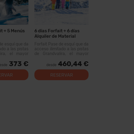
it + 5 Menús
6 días Forfait + 6 días
Alquiler de Material
de esquí que da
Forfait Pase de esquí que da
ado a las pistas
acceso ilimitado a las pistas
ira, el mayor
de Grandvalira, el mayor
uiable de los
dominio esquiable de los
373 €
460,44 €
n este forfait
Pirineos. Con este forfait
esde
desde
rer más de 200
podrás recorrer más de...
, con opciones
ERVAR
RESERVAR
 los niveles,
al...