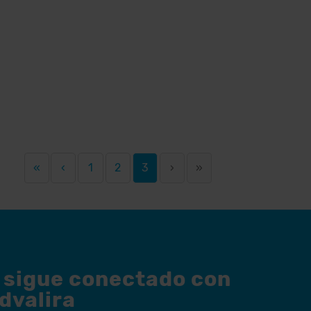
«
‹
1
2
3
›
»
y sigue conectado con
dvalira