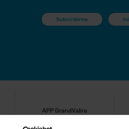
Subscribirme
In
APP GrandValira
Ahora, lo más
S
importante en
,