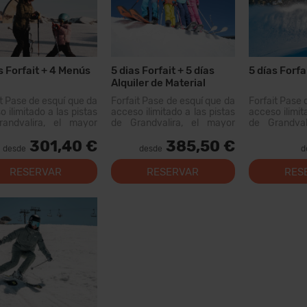
s Forfait + 4 Menús
5 dias Forfait + 5 días
5 días Forfa
Alquiler de Material
it Pase de esquí que da
Forfait Pase de esquí que da
Forfait Pase 
 ilimitado a las pistas
acceso ilimitado a las pistas
acceso ilimit
andvalira, el mayor
de Grandvalira, el mayor
de Grandval
io esquiable de los
dominio esquiable de los
dominio esq
301,40 €
385,50 €
eos. Con este forfait
Pirineos. Con este forfait
Pirineos. Co
desde
desde
d
s recorrer más de 200
podrás recorrer más de...
podrás recor
 pistas, con opciones
km de pistas
RESERVAR
RESERVAR
RES
 todos los niveles,
para todos
as instal...
modernas inst