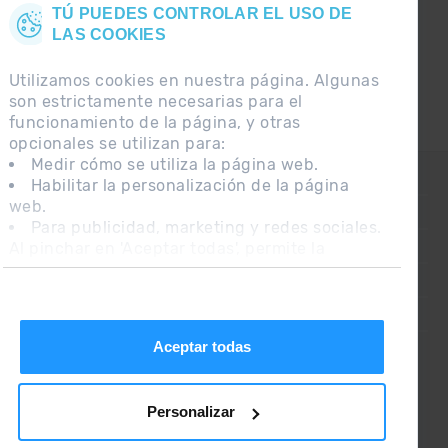
TÚ PUEDES CONTROLAR EL USO DE
LAS COOKIES
Utilizamos cookies en nuestra página. Algunas
son estrictamente necesarias para el
funcionamiento de la página, y otras
opcionales se utilizan para:
Medir cómo se utiliza la página web.
CONTACTO
Habilitar la personalización de la página
web.
PREGUNTAS FRECUENTES
Para publicidad, marketing y redes sociales.
Al pinchar en 'Aceptar todas', permite la
NOTA LEGAL
instalación de las cookies. Si prefieres
INFORMACIÓN ADICIONAL RGPDUE
configurarlas tú mismo, pincha en 'Configurar'.
CONDICIONES DE VENTA
Aceptar todas
Personalizar