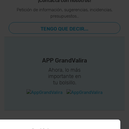
¡Contacta con nosotros!
Petición de información, sugerencias, incidencias,
presupuestos…
TENGO QUE DECIR...
APP GrandValira
Ahora, lo más
importante en
tu bolsillo.
¡CONECTA CON