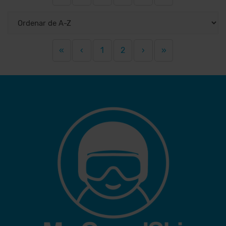
«
‹
1
2
›
»