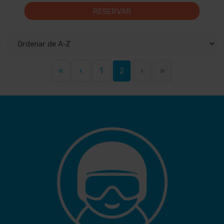
RESERVAR
«
‹
1
2
›
»