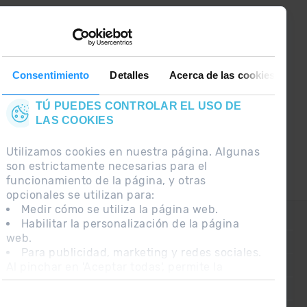
¡CONECTA CON
GRANDVALIRA!
Síguenos en las Redes Sociales y
Consentimiento
Detalles
Acerca de las cookies
entérate de lo último el primero :)
TÚ PUEDES CONTROLAR EL USO DE
LAS COOKIES
Utilizamos cookies en nuestra página. Algunas
son estrictamente necesarias para el
funcionamiento de la página, y otras
opcionales se utilizan para:
Medir cómo se utiliza la página web.
CONTACTO
Habilitar la personalización de la página
web.
PREGUNTAS FRECUENTES
Para publicidad, marketing y redes sociales.
Al pinchar en 'Aceptar todas', permite la
NOTA LEGAL
instalación de las cookies. Si prefieres
INFORMACIÓN ADICIONAL RGPDUE
configurarlas tú mismo, pincha en 'Configurar'.