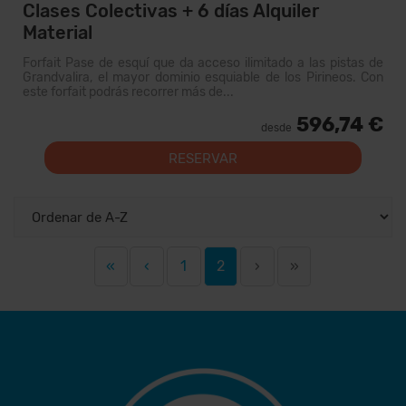
Clases Colectivas + 6 días Alquiler
Material
Forfait Pase de esquí que da acceso ilimitado a las pistas de
Grandvalira, el mayor dominio esquiable de los Pirineos. Con
este forfait podrás recorrer más de...
596,74 €
desde
RESERVAR
«
‹
1
2
›
»