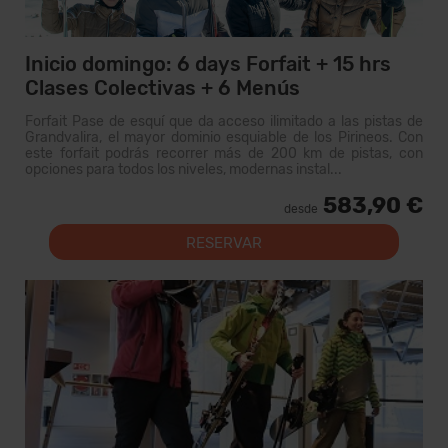
Inicio domingo: 6 days Forfait + 15 hrs
Clases Colectivas + 6 Menús
Forfait Pase de esquí que da acceso ilimitado a las pistas de
Grandvalira, el mayor dominio esquiable de los Pirineos. Con
este forfait podrás recorrer más de 200 km de pistas, con
opciones para todos los niveles, modernas instal...
583,90 €
desde
RESERVAR