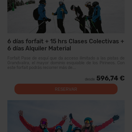
6 días forfait + 15 hrs Clases Colectivas +
6 días Alquiler Material
Forfait Pase de esquí que da acceso ilimitado a las pistas de
Grandvalira, el mayor dominio esquiable de los Pirineos. Con
este forfait podrás recorrer más de...
596,74 €
desde
RESERVAR